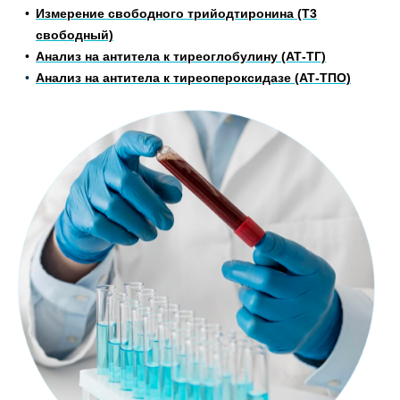
Измерение свободного трийодтиронина (Т3
свободный)
Анализ на антитела к тиреоглобулину (АТ-ТГ)
Анализ на антитела к
тиреопероксидазе (АТ-ТПО)