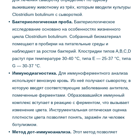
выжившему животному из трёх, которым вводили культуры
Clostridium botulinum с сывороткой.
Бактериологическая проба.
Бактериологическое
исследование основано на особенностях жизненного
цикла Clostridium botulinum. Собранный биоматериал
помещают в пробирки на питательные среды и
наблюдают за ростом бактерий. Клостридии типов А,B,С,D
растут при температуре 30-40 °С, типа Е — 25-37 °С, типа
G — 30-37 °С.
Иммунодиагностика.
Для иммуноферментного анализа
используют венозную кровь. Из неё получают сыворотку, в
которую вводят соответствующие заболеванию антитела,
помеченные ферментами. Образовавшийся иммунный
комплекс вступает в реакцию с ферментом, что вызывает
изменение цвета. Инструментальная оптическая оценка
плотности цвета позволяет понять, заражён ли человек
ботулизмом.
Метод дот-иммуноанализа.
Этот метод позволяет