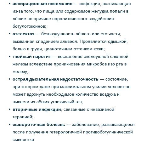
аспирационная пневмония
— инфекция, возникающая
из-за того, что пища или содержимое желудка попали в
лёгкие по причине паралитического воздействия
ботулотоксинов;
ателектаз
— безвоздушность лёгкого или его части,
вызванная спадением альвеол. Проявляется одышкой,
болью в груди, цианотичным оттенком кожи;
гнойный паротит
— воспаление околоушной слюнной
железы вследствие проникновения микробов изо рта в
железу;
острая дыхательная недостаточность
— состояние,
при котором даже при максимальном усилии человек не
может вдохнуть необходимое количество воздуха и
вывести из лёгких углекислый газ;
вторичные инфекции
, связанные с инвазивной
терапией;
сывороточная болезнь
— заболевание, развивающееся
после получения гетерологичной противоботулинической
сыворотки;