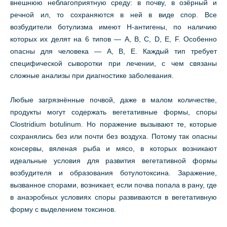
внешнюю неблагоприятную среду: в почву, в озёрный и
речной ил, то сохраняются в ней в виде спор. Все
возбудители ботулизма имеют Н-антигены, по наличию
которых их делят на 6 типов — А, В, С, D, Е, F. Особенно
опасны для человека — А, В, Е. Каждый тип требует
специфической сыворотки при лечении, с чем связаны
сложные анализы при диагностике заболевания.
Любые загрязнённые почвой, даже в малом количестве,
продукты могут содержать вегетативные формы, споры
Clostridium botulinum. Но поражение вызывают те, которые
сохранялись без или почти без воздуха. Потому так опасны
консервы, вяленая рыба и мясо, в которых возникают
идеальные условия для развития вегетативной формы
возбудителя и образования ботулотоксина. Заражение,
вызванное спорами, возникает, если почва попала в рану, где
в анаэробных условиях споры развиваются в вегетативную
форму с выделением токсинов.