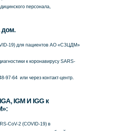
дицинского персонала,
 дом.
OVID-19) для пациентов АО «СЗЦДМ»
диагностики к коронавирусу SARS-
8-97-64 или через контакт-центр.
GA, IGM И IGG к
М»:
ARS-CoV-2 (COVID-19) в