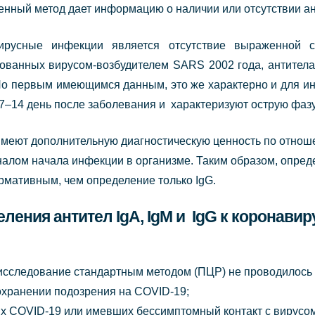
венный метод дает информацию о наличии или отсутствии ан
ирусные инфекции является отсутствие выраженной 
рованных вирусом-возбудителем SARS 2002 года, антитела
По первым имеющимся данным, это же характерно и для ин
–14 день после заболевания и характеризуют острую фазу
 имеют дополнительную диагностическую ценность по отнош
гналом начала инфекции в организме. Таким образом, опреде
ормативным, чем определение только IgG.
ления антител IgA, IgM и IgG к коронави
 исследование стандартным методом (ПЦР) не проводилось
охранении подозрения на COVID-19;
х COVID-19 или имевших бессимптомный контакт с вирусом