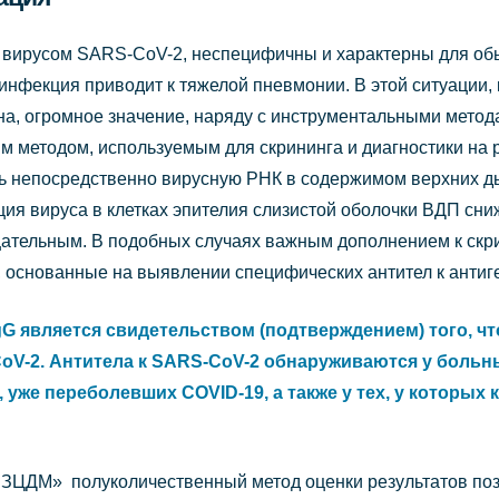
вирусом SARS-CoV-2, неспецифичны и характерны для об
инфекция приводит к тяжелой пневмонии. В этой ситуации, 
на, огромное значение, наряду с инструментальными метод
м методом, используемым для скрининга и диагностики на 
 непосредственно вирусную РНК в содержимом верхних дых
ия вируса в клетках эпителия слизистой оболочки ВДП сни
ицательным. В подобных случаях важным дополнением к ск
, основанные на выявлении специфических антител к анти
IgG является свидетельством (подтверждением) того, ч
V-2. Антитела к SARS-CoV-2 обнаруживаются у больны
 уже переболевших COVID-19, а также у тех, у которых
ЗЦДМ» полуколичественный метод оценки результатов позв