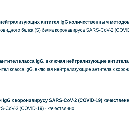
 нейтрализующих антител IgG количественным методо
овидного белка (S) белка коронавируса SARS-CoV-2 (COVID
антител класса IgG, включая нейтрализующие антител
ител класса IgG, включая нейтрализующие антитела к коро
и IgG к коронавирусу SARS-CoV-2 (COVID-19) качестве
S-CoV-2 (COVID-19) - качественно