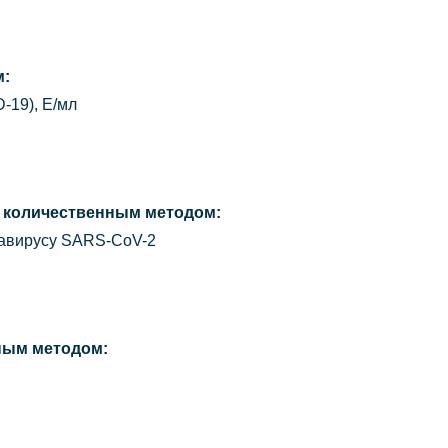
м:
-19), Е/мл
а количественным методом:
навирусу SARS-CoV-2
нным методом: