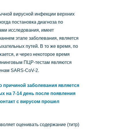
ычной вирусной инфекции верхних
когда постановка диагноза по
ами исследования, имеет
раннем этапе заболевания, является
ательных путей. В то же время, по
жается, и через некоторое время
рининговым ПЦР-тестам являются
генам SARS-CoV-2.
то причиной заболевания является
х на 7-14 день после появления
 контакт с вирусом прошел
оляет оценивать содержание (титр)