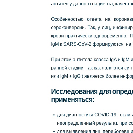
антител у данного пациента, качест
Особенностью ответа на коронав
сероконверсии. Так, у лиц, инфици
крови практически одновременно. 
IgM к SARS-CoV-2 формируются на 7
При этом антитела класса IgA и IgM
ранней стадии, так как являются си
или IgM + IgG ) является более инф
Исследования для опреде
применяться:
для диагностики COVID-19, если
неопределенный результат, при с
для выявления лиц, переболевши