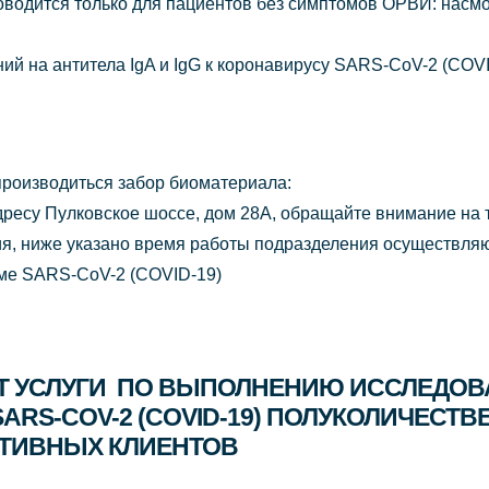
одится только для пациентов без симптомов ОРВИ: насмор
ий на антитела IgA и IgG к коронавирусу SARS-CoV-2 (COV
производиться забор биоматериала:
ресу Пулковское шоссе, дом 28А, обращайте внимание на т
я, ниже указано время работы подразделения осуществля
ме SARS-CoV-2 (COVID-19)
Т УСЛУГИ ПО ВЫПОЛНЕНИЮ ИССЛЕДОВА
 SARS-COV-2 (COVID-19) ПОЛУКОЛИЧЕС
АТИВНЫХ КЛИЕНТОВ