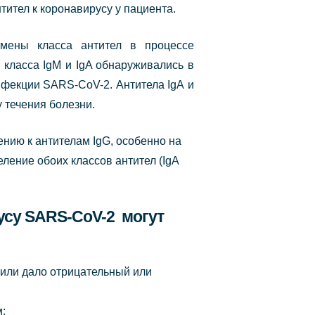
тител к коронавирусу у пациента.
смены класса антител в процессе
 класса IgM и IgA обнаруживались в
фекции SARS-CoV-2. Антитела IgA и
 течения болезни.
ению к антителам IgG, особенно на
ление обоих классов антител (IgA
русу SARS-CoV-2 могут
 или дало отрицательный или
;