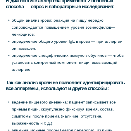
В диагностике аллергена применяют 2 основных
способа — опрос и лабораторные исследования:
общий анализ крови: реакция на пищу нередко
сопровождается повышением уровня эозинофилов—
лейкоцитов;
определение общего уровня IgE в крови — при аллергии
он повышен;
определение специфических иммуноглобулинов — чтобы
установить конкретный компонент пищи, вызывающий
аллергию.
Так как анализ крови не позволяет идентифицировать
все аллергены, используют и другие способы:
ведение пищевого дневника: пациент записывает все
приёмы пищи, скрупулёзно фиксируя время, состав,
симптомы после приёма (наличие, отсутствие,
выраженность и т. д.);
элиминационные пробы (метод перебора): из пищи