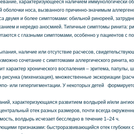
евание, характеризующееся наличием иммунологически обу
ой оболочки носа, вызванного причинно-значимым аллерген
са двумя и более симптомами: обильной ринореей, затрудн
анием и нередко аносмией. Типичные симптомы ринита: ри
четаются с глазными симптомами, особенно у пациентов с 
ыпания, наличие или отсутствие расчесов, свидетельствующ
зможно сочетание с симптомами аллергического ринита, к
сит характер хронического воспаления – эритема, папулы,
о рисунка (лихенизация), множественные экскориации (расч
ипо- или гиперпигментации. У некоторых детей формирует
аний, характеризующаяся развитием волдырей и/или ангио
 центральный отек разных размеров, почти всегда окруженн
ость, волдырь исчезает бесследно в течение 1–24 ч.
ующими признаками: быстроразвивающийся отек глубоких с