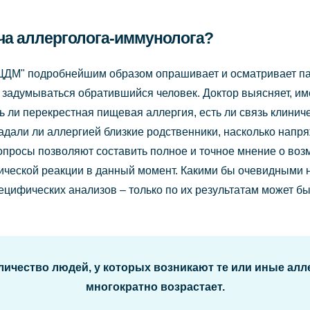
ача аллерголога-иммунолога?
ЦДМ" подробнейшим образом опрашивает и осматривает па
не задумываться обратившийся человек. Доктор выясняет, и
ть ли перекрестная пищевая аллергия, есть ли связь клинич
дали ли аллергией близкие родственники, насколько напр
вопросы позволяют составить полное и точное мнение о во
ческой реакции в данный момент. Какими бы очевидными н
ецифических анализов – только по их результатам может б
ичество людей, у которых возникают те или иные алл
многократно возрастает.