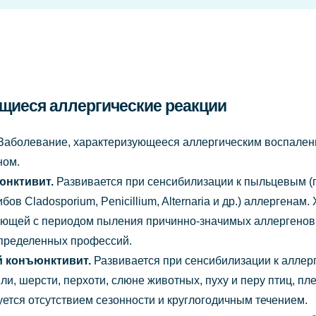
щиеся аллергические реакции
Заболевание, характеризующееся аллергическим воспален
ном.
юнктивит.
Развивается при сенсибилизации к пыльцевым (
ибов Cladosporium, Penicillium, Alternaria и др.) аллергена
ающей с периодом пыления причинно-значимых аллергенов 
определенных профессий.
й конъюнктивит.
Развивается при сенсибилизации к алле
и, шерсти, перхоти, слюне животных, пуху и перу птиц, 
уется отсутствием сезонности и круглогодичным течением.