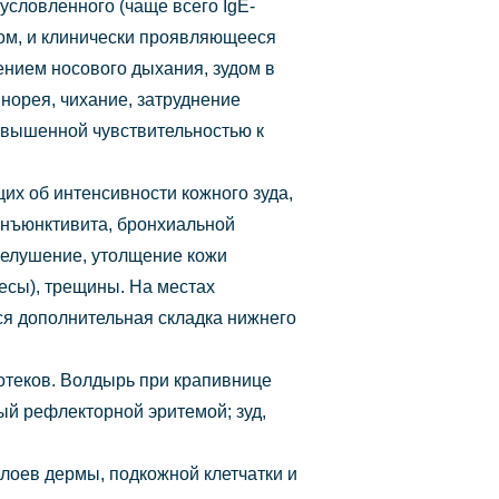
словленного (чаще всего IgE-
ом, и клинически проявляющееся
ением носового дыхания, зудом в
норея, чихание, затруднение
повышенной чувствительностью к
их об интенсивности кожного зуда,
онъюнктивита, бронхиальной
 шелушение, утолщение кожи
есы), трещины. На местах
ся дополнительная складка нижнего
отеков. Волдырь при крапивнице
ый рефлекторной эритемой; зуд,
лоев дермы, подкожной клетчатки и