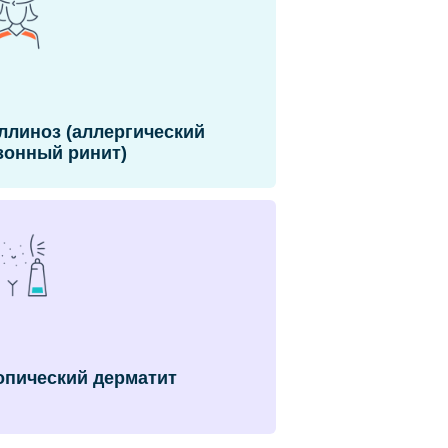
ллиноз (аллергический
зонный ринит)
опический дерматит