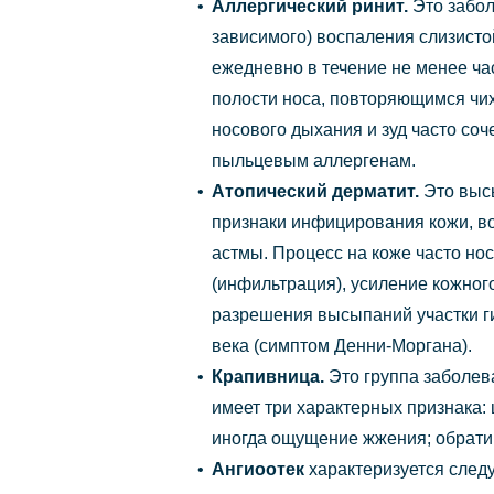
Аллергический ринит.
Это забол
зависимого) воспаления слизист
ежедневно в течение не менее ча
полости носа, повторяющимся чих
носового дыхания и зуд часто со
пыльцевым аллергенам.
Атопический дерматит.
Это выс
признаки инфицирования кожи, во
астмы. Процесс на коже часто но
(инфильтрация), усиление кожног
разрешения высыпаний участки г
века (симптом Денни-Моргана).
Крапивница.
Это группа заболев
имеет три характерных признака:
иногда ощущение жжения; обратим
Ангиоотек
характеризуется след