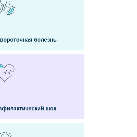
вороточная болезнь
афилактический шок