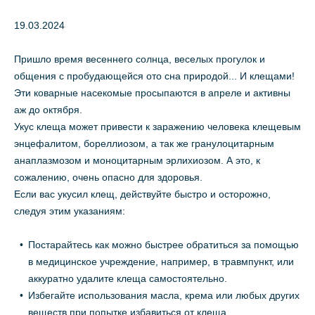
19.03.2024
Пришло время весеннего солнца, веселых прогулок и
общения с пробудающейся ото сна природой... И клещами!
Эти коварные насекомые просыпаются в апреле и активны
аж до октября.
Укус клеща может привести к заражению человека клещевым
энцефалитом, бореллиозом, а так же гранулоцитарным
анаплазмозом и моноцитарным эрлихиозом. А это, к
сожалению, очень опасно для здоровья.
Если вас укусил клещ, действуйте быстро и осторожно,
следуя этим указаниям:
Постарайтесь как можно быстрее обратиться за помощью
в медицинское учреждение, например, в травмпункт, или
аккуратно удалите клеща самостоятельно.
Избегайте использования масла, крема или любых других
веществ при попытке избавиться от клеща.