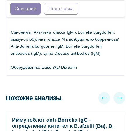
Описание
Подготовка
Синонимы: Антитела класса IgМ к Borrelia burgdorferi,
иммуноглобулины класса М к возбудителю боррелиоза/
Anti-Borrelia burgdorferi IgМ, Borrelia burgdorferi
antibodies (IgМ), Lyme Disease antibodies (IgМ)
Оборудование: LiasonXL/ DiaSorin
Похожие анализы
Иммуноблот anti-Borrelia IgG -
определение антител к B.afzelii (Ba), B.