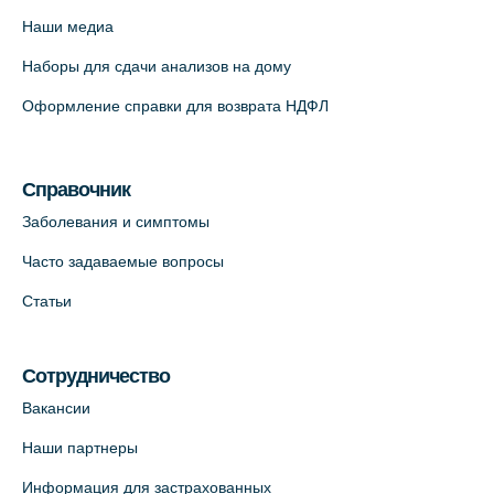
Красносельское шоссе, 54, к.3
Наши медиа
+7 (812) 664-55-80
Наборы для сдачи анализов на дому
На карте
Оформление справки для возврата НДФЛ
Медицинский центр на Кондратьевском
пр., 62к3 (официальный партнер)
Справочник
+7 (812) 660-73-69
Заболевания и симптомы
На карте
Часто задаваемые вопросы
Клиника ОРТОКРОСС на Волжском пер.
Статьи
д.3, В.О. (официальный партнёр)
+7 (812) 986-98-91
Сотрудничество
На карте
Вакансии
Лабораторный терминал на
Наши партнеры
Кронверкском пр., 31 (официальный
Информация для застрахованных