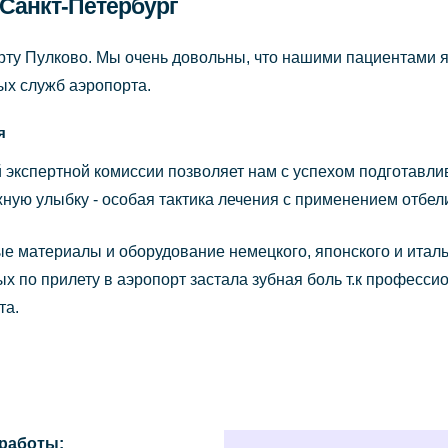
 Санкт-Петербург
рту Пулково. Мы очень довольны, что нашими пациентами я
ых служб аэропорта.
я
 экспертной комиссии позволяет нам с успехом подготавли
ную улыбку - особая тактика лечения с применением отбе
е материалы и оборудование немецкого, японского и италь
х по прилету в аэропорт застала зубная боль т.к професс
та.
работы: