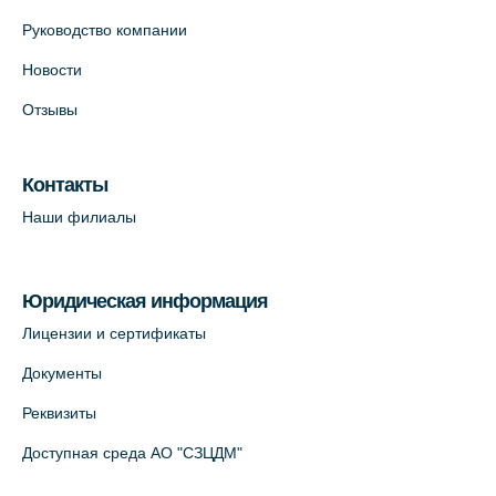
+7 (981) 996-12-34
+7 (812) 679-11-01
Руководство компании
На карте
Новости
Отзывы
Лабораторный терминал на ул.
Савушкина, 124 (официальный партнёр)
Контакты
+7 (812) 565-11-12
Наши филиалы
На карте
Лабораторный терминал на Большом
Юридическая информация
пр. В.О., д.5 (официальный партнёр)
Лицензии и сертификаты
+7 (812) 565-11-12
Документы
На карте
Реквизиты
Доступная среда АО "СЗЦДМ"