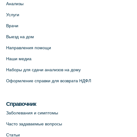
Анализы
+7 (812) 660-73-69
Услуги
На карте
Врачи
Медицинский центр на пр. Просвещения,
Выезд на дом
12к2 (официальный партнер)
Направления помощи
+7 (812) 660-73-69
На карте
Наши медиа
Наборы для сдачи анализов на дому
Медицинский центр "Доктор Семейный"
Оформление справки для возврата НДФЛ
(официальный партнер),
Красносельское шоссе, 54, к.3
+7 (812) 664-55-80
Справочник
На карте
Заболевания и симптомы
Часто задаваемые вопросы
Медицинский центр на Кондратьевском
пр., 62к3 (официальный партнер)
Статьи