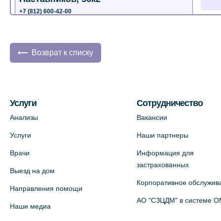
+7 (812) 600-42-00
+7 (812) 577-72-33
На карте
Возврат к списку
Лабораторный терминал на ул.
Пестеля, 25А
+7 (812) 600-42-00
Услуги
Сотрудничество
На карте
Анализы
Вакансии
Услуги
Наши партнеры
Медицинский центр на Богатырском
пр., 4 (официальный партнер)
Врачи
Информация для
застрахованных
+7 (812) 770-04-67
Выезд на дом
На карте
Корпоративное обслужив
Направления помощи
АО "СЗЦДМ" в системе 
Наши медиа
Медицинский центр на ул. Моисеенко,