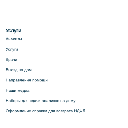
4 (официальный партнер)
+7 (812) 770-04-67
На карте
Услуги
Медицинский центр на ул. Моисеенко, 5
Анализы
(официальный партнер)
Услуги
+7 (812) 660-73-69
Врачи
На карте
Выезд на дом
Медицинский центр на пр. Просвещения,
Направления помощи
12к2 (официальный партнер)
Наши медиа
+7 (812) 660-73-69
Наборы для сдачи анализов на дому
На карте
Оформление справки для возврата НДФЛ
Медицинский центр "Доктор Семейный"
(официальный партнер),