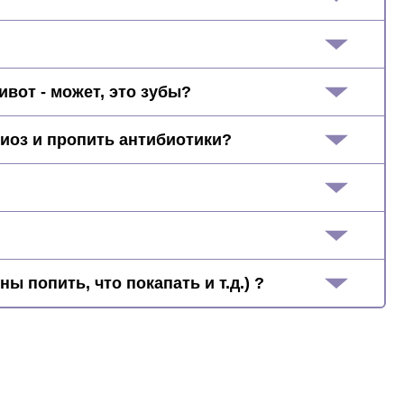
вот - может, это зубы?
риоз и пропить антибиотики?
ы попить, что покапать и т.д.) ?