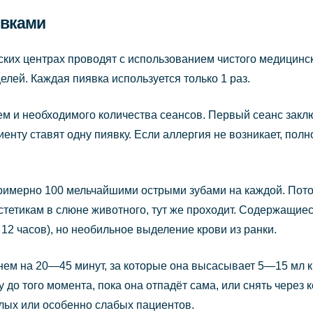
явками
ких центрах проводят с использованием чистого медицинс
лей. Каждая пиявка используется только 1 раз.
ем и необходимого количества сеансов. Первый сеанс закл
ациенту ставят одну пиявку. Если аллергия не возникает, п
примерно 100 мельчайшими острыми зубами на каждой. Потом
естетикам в слюне животного, тут же проходит. Содержащие
12 часов), но необильное выделение крови из ранки.
нем на 20—45 минут, за которые она высасывает 5—15 мл к
 до того момента, пока она отпадёт сама, или снять через 
лых или особенно слабых пациентов.