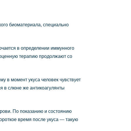
кого биоматериала, специально
ючается в определении иммунного
олноценную терапию продолжают со
у в момент укуса человек чувствует
ся в слюне же антикоагулянты
рови. По показанию и состоянию
короткое время после укуса — такую