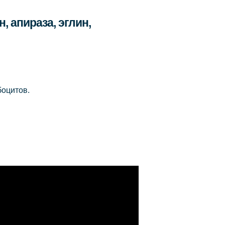
 апираза, эглин,
боцитов.