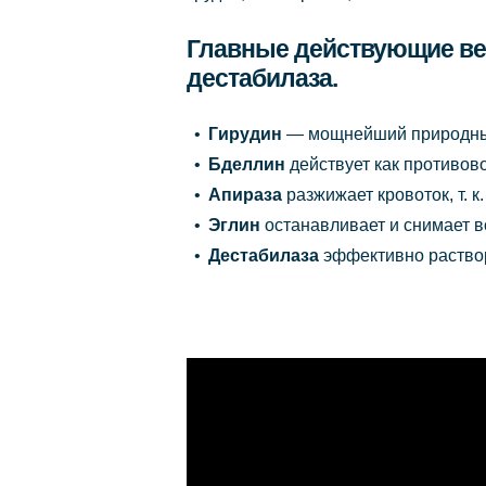
Главные действующие вещ
дестабилаза.
Гирудин
— мощнейший природный
Бделлин
действует как противов
Апираза
разжижает кровоток, т. 
Эглин
останавливает и снимает во
Дестабилаза
эффективно раство