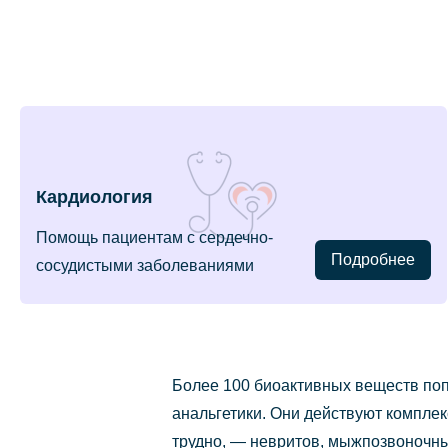
Кардиология
Помощь пациентам с сердечно-
Подробнее
сосудистыми заболеваниями
Более 100 биоактивных веществ попа
анальгетики. Они действуют компле
трудно, — невритов, мыжпозвоночны