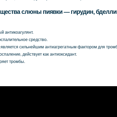
ества слюны пиявки — гирудин, бделлин,
 антикоагулянт.
оспалительное средство.
к. является сильнейшим антиагрегатным фактором для тром
спаление, действует как антиоксидант.
ряет тромбы.