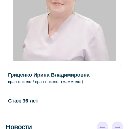
Гриценко Ирина Владимировна
К
врач-онколог/ врач-онколог (маммолог)
в
у
Стаж 36 лет
С
Новости