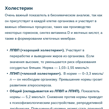
Холестерин
Очень важный показатель в биохимическом анализе, так как
он присутствует в каждой клетке организма и участвует в
важных обменных процессах, таких как производство
некоторых гормонов, синтез витамина D и желчных кислот, а
также в формировании клеточных мембран.
ЛПВП
(«хороший холестерин»).
Участвует в
переработке и выведении жиров из организма. Если
значения высокие, то уменьшается риск образования
сосудистых бляшек. Норма — 1,03–1,55 ммоль/л.
ЛПНП
(«плохой холестерин»).
В норме — 0–3,3 ммоль/
л — он необходим организму. Превышение нормы грозит
развитием атеросклероза.
Общий
(складывается из ЛПВП и ЛПНП).
Показатель
нормы — 5,2 ммоль/л. Снижение против нормы приводит
к психофизиологическим расстройствам, репродуктивной
дисфункции. Повышенный уровень может стать причиной