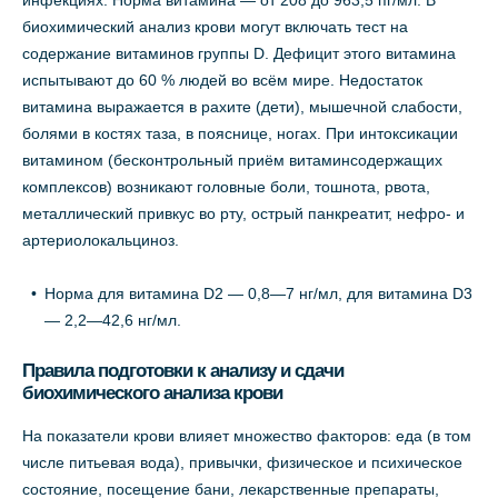
инфекциях. Норма витамина — от 208 до 963,5 пг/мл. В
биохимический анализ крови могут включать тест на
содержание витаминов группы D. Дефицит этого витамина
испытывают до 60 % людей во всём мире. Недостаток
витамина выражается в рахите (дети), мышечной слабости,
болями в костях таза, в пояснице, ногах. При интоксикации
витамином (бесконтрольный приём витаминсодержащих
комплексов) возникают головные боли, тошнота, рвота,
металлический привкус во рту, острый панкреатит, нефро- и
артериолокальциноз.
Норма для витамина D2 — 0,8—7 нг/мл, для витамина D3
— 2,2—42,6 нг/мл.
Правила подготовки к анализу и сдачи
биохимического анализа крови
На показатели крови влияет множество факторов: еда (в том
числе питьевая вода), привычки, физическое и психическое
состояние, посещение бани, лекарственные препараты,