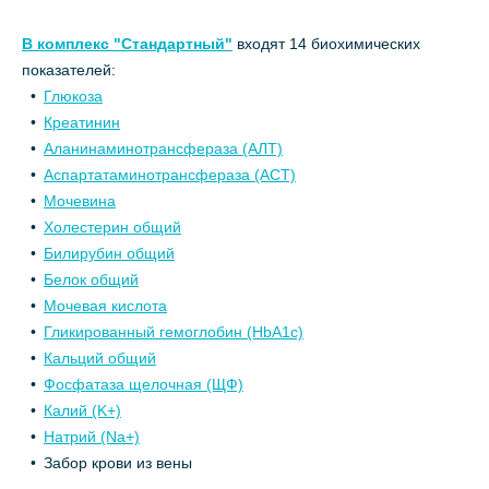
В комплекс "Стандартный"
входят 14 биохимических
показателей:
Глюкоза
Креатинин
Аланинаминотрансфераза (АЛТ)
Аспартатаминотрансфераза (АСТ)
Мочевина
Холестерин общий
Билирубин общий
Белок общий
Мочевая кислота
Гликированный гемоглобин (HbA1с)
Кальций общий
Фосфатаза щелочная (ЩФ)
Калий (K+)
Натрий (Na+)
Забор крови из вены