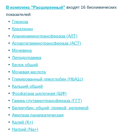
В комплекс "Расширенный"
входят 16 биохимических
показателей:
Глюкоза
Креатинин
Аланинаминотрансфераза (АЛТ)
Аспартатаминотрансфераза (АСТ)
Мочевина
Липидограмма
Белок общий
Мочевая кислота
Гликированный гемоглобин (HbA1с)
Кальций общий
Фосфатаза щелочная (ЩФ)
Гамма-глутамилтрансфераза (ГГТ)
Билирубин: общий, прямой, непрямой
Амилаза панкреатическая
Калий (K+)
Натрий (Na+)