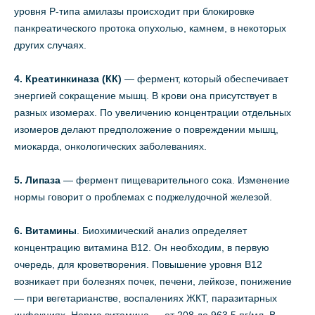
уровня Р-типа амилазы происходит при блокировке
панкреатического протока опухолью, камнем, в некоторых
других случаях.
4. Креатинкиназа (КК)
— фермент, который обеспечивает
энергией сокращение мышц. В крови она присутствует в
разных изомерах. По увеличению концентрации отдельных
изомеров делают предположение о повреждении мышц,
миокарда, онкологических заболеваниях.
5. Л
ипаза
— фермент пищеварительного сока. Изменение
нормы говорит о проблемах с поджелудочной железой.
6. Витамины
. Биохимический анализ определяет
концентрацию витамина В12. Он необходим, в первую
очередь, для кроветворения. Повышение уровня В12
возникает при болезнях почек, печени, лейкозе, понижение
— при вегетарианстве, воспалениях ЖКТ, паразитарных