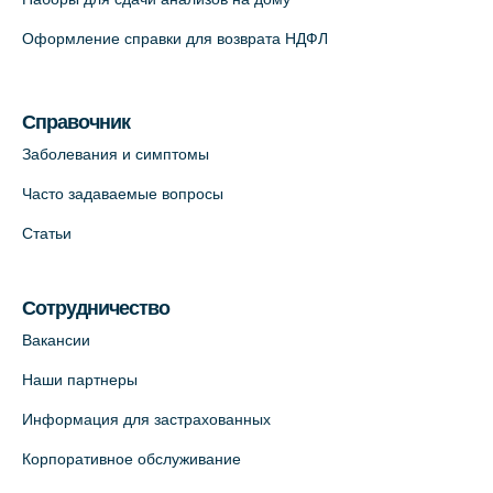
Оформление справки для возврата НДФЛ
Медицинский центр "Доктор Семейный"
(официальный партнер),
Красносельское шоссе, 54, к.3
Справочник
+7 (812) 664-55-80
Заболевания и симптомы
На карте
Часто задаваемые вопросы
Статьи
Медицинский центр на Кондратьевском
пр., 62к3 (официальный партнер)
+7 (812) 660-73-69
Сотрудничество
На карте
Вакансии
Наши партнеры
Клиника ОРТОКРОСС на Волжском пер.
Информация для застрахованных
д.3, В.О. (официальный партнёр)
+7 (812) 986-98-91
Корпоративное обслуживание
На карте