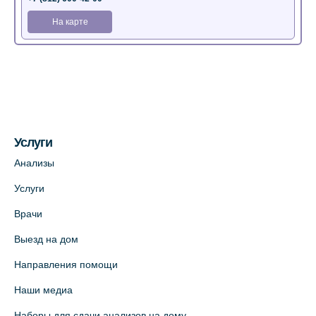
На карте
Медицинский центр на Богатырском пр.,
4 (официальный партнер)
+7 (812) 770-04-67
На карте
Услуги
Медицинский центр на ул. Моисеенко, 5
Анализы
(официальный партнер)
Услуги
+7 (812) 660-73-69
Врачи
На карте
Выезд на дом
Медицинский центр на пр. Просвещения,
Направления помощи
12к2 (официальный партнер)
Наши медиа
+7 (812) 660-73-69
Наборы для сдачи анализов на дому
На карте