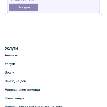
На карте
Медицинский центр на Богатырском пр.,
4 (официальный партнер)
+7 (812) 770-04-67
На карте
Услуги
Медицинский центр на ул. Моисеенко, 5
Анализы
(официальный партнер)
Услуги
+7 (812) 660-73-69
Врачи
На карте
Выезд на дом
Медицинский центр на пр. Просвещения,
Направления помощи
12к2 (официальный партнер)
Наши медиа
+7 (812) 660-73-69
Наборы для сдачи анализов на дому
На карте