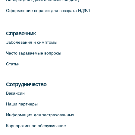
Оформление справки для возврата НДФЛ
Медицинский центр "Доктор Семейный"
(официальный партнер),
Красносельское шоссе, 54, к.3
Справочник
+7 (812) 664-55-80
Заболевания и симптомы
На карте
Часто задаваемые вопросы
Статьи
Медицинский центр на Кондратьевском
пр., 62к3 (официальный партнер)
+7 (812) 660-73-69
Сотрудничество
На карте
Вакансии
Наши партнеры
Клиника ОРТОКРОСС на Волжском пер.
Информация для застрахованных
д.3, В.О. (официальный партнёр)
+7 (812) 986-98-91
Корпоративное обслуживание
На карте