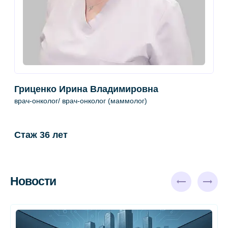
Гриценко Ирина Владимировна
К
врач-онколог/ врач-онколог (маммолог)
в
у
Стаж 36 лет
С
Новости