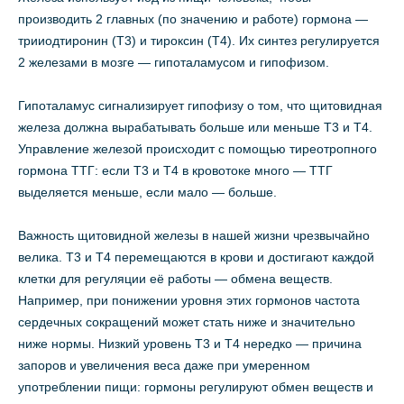
производить 2 главных (по значению и работе) гормона —
трииодтиронин (Т3) и тироксин (Т4). Их синтез регулируется
2 железами в мозге — гипоталамусом и гипофизом.
Гипоталамус сигнализирует гипофизу о том, что щитовидная
железа должна вырабатывать больше или меньше Т3 и Т4.
Управление железой происходит с помощью тиреотропного
гормона ТТГ: если Т3 и Т4 в кровотоке много — ТТГ
выделяется меньше, если мало — больше.
Важность щитовидной железы в нашей жизни чрезвычайно
велика. Т3 и Т4 перемещаются в крови и достигают каждой
клетки для регуляции её работы — обмена веществ.
Например, при понижении уровня этих гормонов частота
сердечных сокращений может стать ниже и значительно
ниже нормы. Низкий уровень Т3 и Т4 нередко — причина
запоров и увеличения веса даже при умеренном
употреблении пищи: гормоны регулируют обмен веществ и