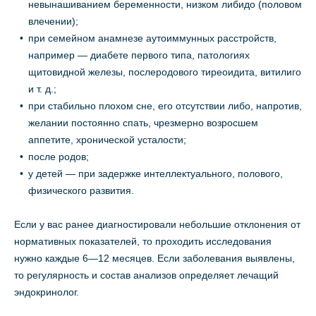
невынашиванием беременности, низком либидо (половом
влечении);
при семейном анамнезе аутоиммунных расстройств,
например — диабете первого типа, патологиях
щитовидной железы, послеродового тиреоидита, витилиго
и т. д.;
при стабильно плохом сне, его отсутствии либо, напротив,
желании постоянно спать, чрезмерно возросшем
аппетите, хронической усталости;
после родов;
у детей — при задержке интеллектуального, полового,
физического развития.
Если у вас ранее диагностировали небольшие отклонения от
нормативных показателей, то проходить исследования
нужно каждые 6—12 месяцев. Если заболевания выявлены,
то регулярность и состав анализов определяет лечащий
эндокринолог.