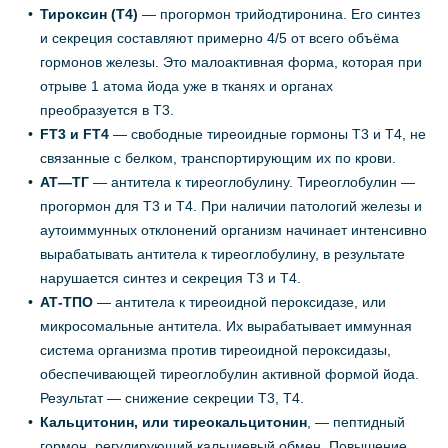
Тироксин (Т4)
— прогормон трийодтиронина. Его синтез
и секреция составляют примерно 4/5 от всего объёма
гормонов железы. Это малоактивная форма, которая при
отрыве 1 атома йода уже в тканях и органах
преобразуется в Т3.
FТ3 и FТ4
— свободные тиреоидные гормоны Т3 и Т4, не
связанные с белком, транспортирующим их по крови.
АТ—ТГ
— антитела к тиреоглобулину. Тиреоглобулин —
прогормон для Т3 и Т4. При наличии патологий железы и
аутоиммунных отклонений организм начинает интенсивно
вырабатывать антитела к тиреоглобулину, в результате
нарушается синтез и секреция Т3 и Т4.
АТ-ТПО
— антитела к тиреоидной пероксидазе, или
микросомальные антитела. Их вырабатывает иммунная
система организма против тиреоидной пероксидазы,
обеспечивающей тиреоглобулин активной формой йода.
Результат — снижение секреции Т3, Т4.
Кальцитонин
, или тиреокальцитонин
, — пептидный
гормон, регулирующий кальциевый обмен. Повышение