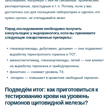
заболевания, напрямую с ней не связанные: хронические,
респираторные, простудные и т. п. Потому, если у вас
достаточно сил для посещения лаборатории и сделать это
нужно срочно, не откладывайте визит.
Перед исследованием необходимо получить
консультацию у эндокринолога, если вы принимаете
следующие лекарственные препараты:
глюкокортикоиды, добутамин, допамин — они подавляют
выработку тиреотропного гормона и ТСГ;
аминоглютетимид, глюкокортикоиды, литий — они влияют
на выработку тироксина и трийодтиронина;
фенитоин — снижает уровень Т4;
гепарин — повышает в кровотоке свободный тироксин.
Подведём итог: как приготовиться к
тестированию крови на уровень
гормонов щитовидной железы?