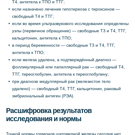
Т4, антитела к ТПО и ТТГ;
если назначено лечение гипотиреоза с тироксином —
свободный Т4 и ТТГ;
если во время ультразвукового исследования определены
узлы (первичное обращение) — свободные Т3 и Т4, ТТГ,
кальцитонин, антитела к ТПО;
в период беременности — свободные Т3 и Т4, ТТГ,
антитела к ТПО;
если железа удалена, а подтверждённый диагноз —
фолликулярный или папиллярный рак — свободный Т4,
ТТГ, тиреоглобулин, антитела к тиреоглобулину;
при диагнозе медуллярный рак (железистое тело
удалено) — свободный Т4, ТТГ, кальцитонин, раковый
эмбриональный антиген (РЭА).
Расшифровка результатов
исследования и нормы
Точной нормы гормонов щитовидной железы сегодня нет.