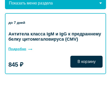
Показать меню раздела
до 7 дней
Антитела класса IgM и IgG к предраннему
белку цитомегаловируса (CMV)
Подробно
В корзину
845 ₽