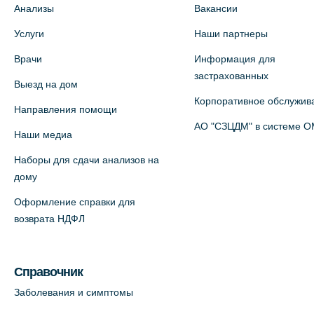
Анализы
Вакансии
Медицинский центр на ул. Моисеенко,
Услуги
Наши партнеры
5 (официальный партнер)
Врачи
Информация для
+7 (812) 660-73-69
застрахованных
Выезд на дом
На карте
Корпоративное обслужив
Направления помощи
Медицинский центр на пр.
АО "СЗЦДМ" в системе 
Наши медиа
Просвещения, 12к2 (официальный
Наборы для сдачи анализов на
партнер)
дому
+7 (812) 660-73-69
Оформление справки для
На карте
возврата НДФЛ
Медицинский центр "Доктор
Семейный" (официальный партнер),
Справочник
Красносельское шоссе, 54, к.3
Заболевания и симптомы
+7 (812) 664-55-80