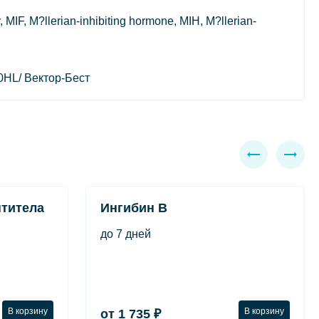
IF, M?llerian-inhibiting hormone, MIH, M?llerian-
60HL/ Вектор-Бест
титела
Ингибин B
до 7 дней
В корзину
В корзину
от 1 735 ₽