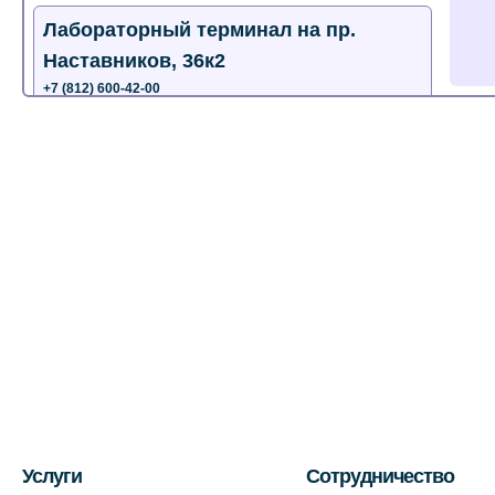
Лабораторный терминал на пр.
Наставников, 36к2
+7 (812) 600-42-00
+7 (812) 577-72-33
На карте
Лабораторный терминал на ул.
Пестеля, 25А
+7 (812) 600-42-00
На карте
Медицинский центр на Богатырском
пр., 4 (официальный партнер)
+7 (812) 770-04-67
На карте
Услуги
Сотрудничество