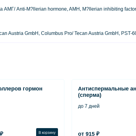
 Anti-M?llerian hormone, AMH, M?llerian inhibiting factor, M
Tecan Austria GmbH, Columbus Pro/ Tecan Austria GmbH, PST-
юллеров гормон
Антиспермальные ан
(сперма)
до 7 дней
В корзину
 ₽
от 915 ₽