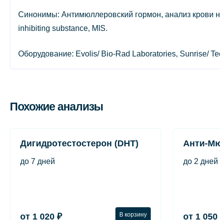
Синонимы: Антимюллеровский гормон, анализ крови на АМГ/
inhibiting substance, MIS.
Оборудование: Evolis/ Bio-Rad Laboratories, Sunrise/ 
Похожие анализы
Дигидротестостерон (DHT)
Анти-М
до 7 дней
до 2 дней
В корзину
от 1 020 ₽
от 1 050