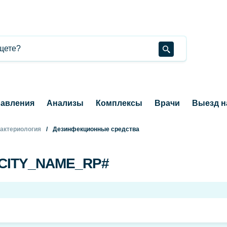
авления
Анализы
Комплексы
Врачи
Выезд н
актериология
Дезинфекционные средства
#CITY_NAME_RP#