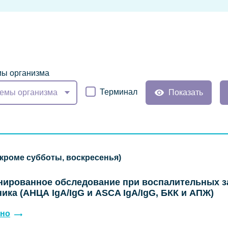
ы организма
Терминал
емы организма
Показать
(кроме субботы, воскресенья)
нированное обследование при воспалительных з
ика (АНЦА IgA/IgG и ASCA IgA/IgG, БКК и АПЖ)
но