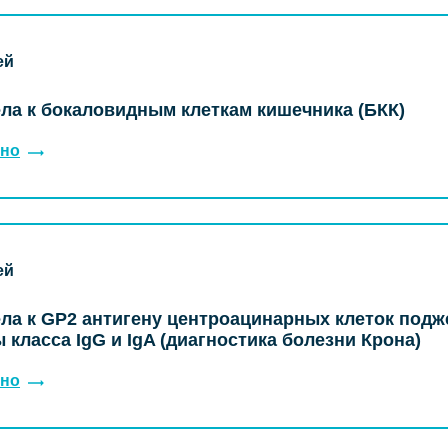
ей
ла к бокаловидным клеткам кишечника (БКК)
но
ей
ла к GP2 антигену центроацинарных клеток под
 класса IgG и IgA (диагностика болезни Крона)
но