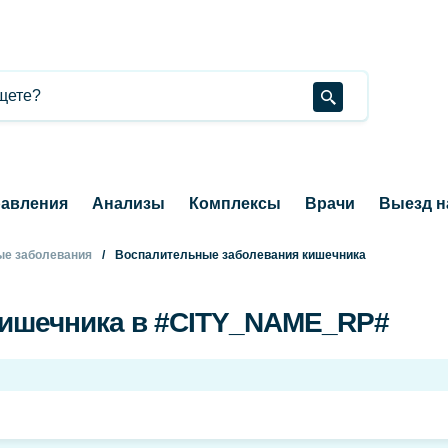
авления
Анализы
Комплексы
Врачи
Выезд н
е заболевания
Воспалительные заболевания кишечника
кишечника в #CITY_NAME_RP#