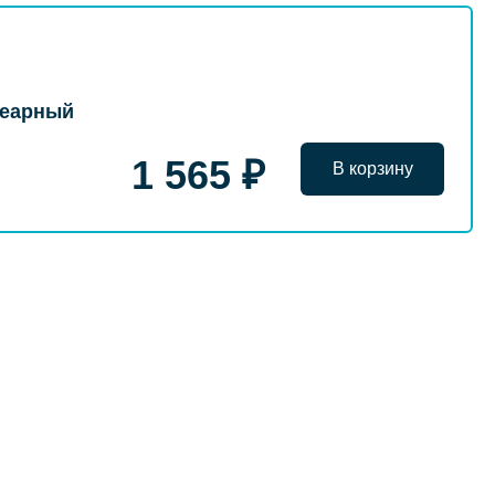
леарный
1 565 ₽
В корзину