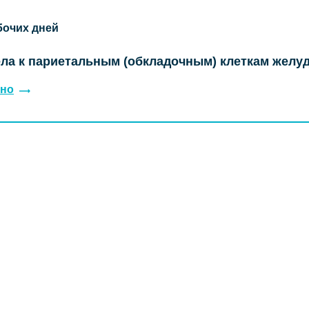
бочих дней
ла к париетальным (обкладочным) клеткам желу
но