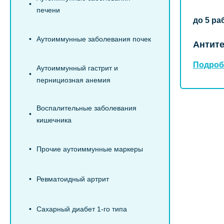
печени
до 5 ра
Аутоиммунные заболевания почек
Антите
Подроб
Аутоиммунный гастрит и
пернициозная анемия
Воспалительные заболевания
кишечника
Прочие аутоиммунные маркеры
Ревматоидный артрит
Сахарный диабет 1-го типа