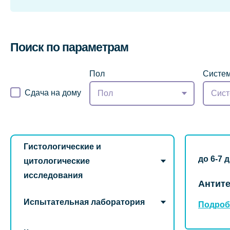
Поиск по параметрам
Пол
Систем
Сдача на дому
Пол
Сист
Гистологические и
до 6-7 
цитологические
исследования
Антите
Испытательная лаборатория
Подроб