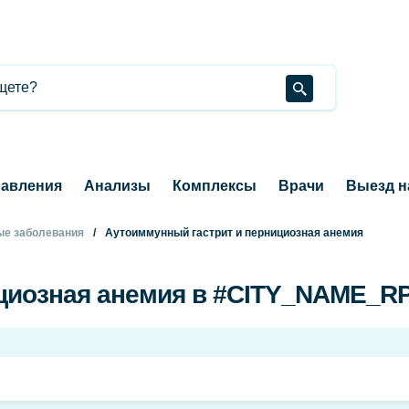
авления
Анализы
Комплексы
Врачи
Выезд н
е заболевания
Аутоиммунный гастрит и пернициозная анемия
циозная анемия в #CITY_NAME_R