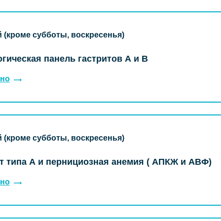
й (кроме субботы, воскресенья)
гическая панель гастритов А и В
но
й (кроме субботы, воскресенья)
т типа А и пернициозная анемия ( АПКЖ и АВФ)
но