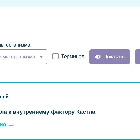
ы организма
Терминал
емы организма
Показать
дней
ла к внутреннему фактору Кастла
но