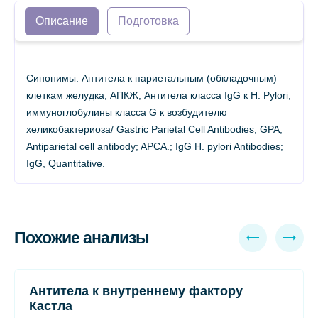
Описание
Подготовка
Синонимы: Антитела к париетальным (обкладочным)
клеткам желудка; АПКЖ; Антитела класса IgG к H. Pylori;
иммуноглобулины класса G к возбудителю
хеликобактериоза/ Gastric Parietal Cell Antibodies; GPA;
Antiparietal cell antibody; APCA.; IgG H. pylori Antibodies;
IgG, Quantitative.
Похожие анализы
Антитела к внутреннему фактору
Кастла