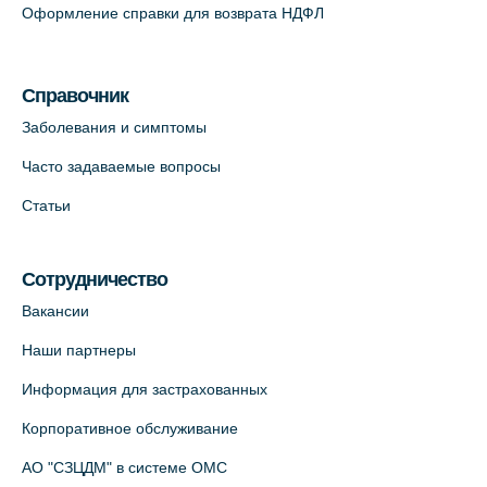
Оформление справки для возврата НДФЛ
Медицинский центр на Кондратьевском
пр., 62к3 (официальный партнер)
Справочник
+7 (812) 660-73-69
Заболевания и симптомы
На карте
Часто задаваемые вопросы
Клиника ОРТОКРОСС на Волжском пер.
Статьи
д.3, В.О. (официальный партнёр)
+7 (812) 986-98-91
Сотрудничество
На карте
Вакансии
Лабораторный терминал на
Наши партнеры
Кронверкском пр., 31 (официальный
Информация для застрахованных
партнёр)
+7 (812) 498-10-30
Корпоративное обслуживание
На карте
АО "СЗЦДМ" в системе ОМС