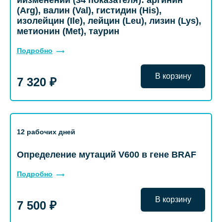
иизменений (34 показателя): аргинин
(Arg), валин (Val), гистидин (His),
изолейцин (Ile), лейцин (Leu), лизин (Lys),
метионин (Met), таурин
Подробно
В корзину
7 320 ₽
12 рабочих дней
Определение мутаций V600 в гене BRAF
Подробно
В корзину
7 500 ₽