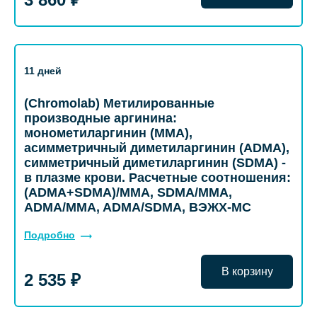
11 дней
(Chromolab) Метилированные
производные аргинина:
монометиларгинин (MMA),
асимметричный диметиларгинин (ADMA),
симметричный диметиларгинин (SDMA) -
в плазме крови. Расчетные соотношения:
(ADMA+SDMA)/MMA, SDMA/MMA,
ADMA/MMA, ADMA/SDMA, ВЭЖХ-МС
Подробно
В корзину
2 535 ₽