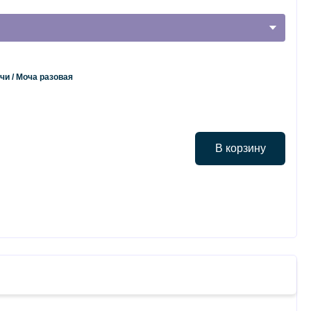
и / Моча разовая
В корзину