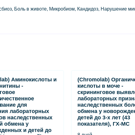
сбиоз, Боль в животе, Микробиом, Кандидоз, Нарушение м
lab) Аминокислоты и
(Chromolab) Органич
нитины -
кислоты в моче -
говое
скрининговое выявл
ичественное
лабораторных призн
вание для
наследственных бол
ния лабораторных
обмена у новорожде
ов наследственных
детей до 3-х лет (43
й обмена у
показателя), ГХ-МС
денных и детей до
8 дней