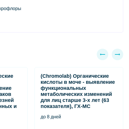
икрофлоры
еские
(Chromolab) Органические
кислоты в моче - выявление
ение
функциональных
аков
метаболических изменений
езней
для лиц старше 3-х лет (63
нных и
показателя), ГХ-МС
до 8 дней