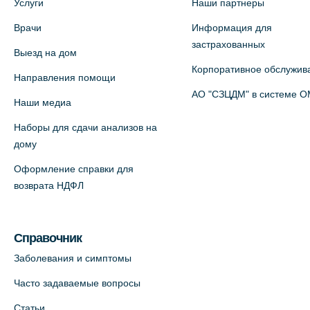
Услуги
Наши партнеры
Врачи
Информация для
Медицинский центр на Богатырском
застрахованных
Выезд на дом
пр., 4 (официальный партнер)
Корпоративное обслужив
+7 (812) 770-04-67
Направления помощи
АО "СЗЦДМ" в системе 
На карте
Наши медиа
Наборы для сдачи анализов на
Медицинский центр на ул. Моисеенко,
дому
5 (официальный партнер)
Оформление справки для
+7 (812) 660-73-69
возврата НДФЛ
На карте
Медицинский центр на пр.
Справочник
Просвещения, 12к2 (официальный
Заболевания и симптомы
партнер)
Часто задаваемые вопросы
+7 (812) 660-73-69
Статьи