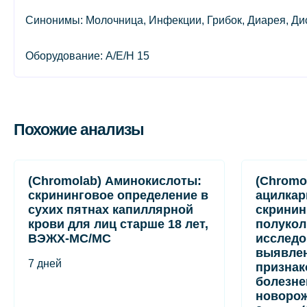
Синонимы: Молочница, Инфекции, Грибок, Диарея, Ди
Оборудование: A/E/H 15
Похожие анализы
(Chromolab) Аминокислоты:
(Chromo
скрининговое определение в
ацилкар
сухих пятнах капиллярной
скринин
крови для лиц старше 18 лет,
полукол
ВЭЖХ-МС/МС
исследо
выявле
7 дней
признак
болезне
новорож