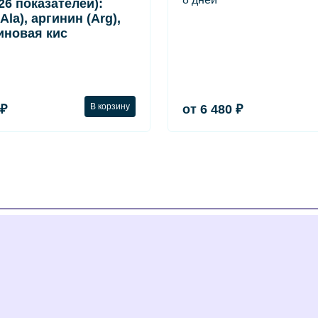
(26 показателей):
Ala), аргинин (Arg),
иновая кис
В корзину
 ₽
от 6 480 ₽