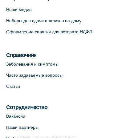
12к2 (официальный партнер)
Наши медиа
+7 (812) 660-73-69
Наборы для сдачи анализов на дому
На карте
Оформление справки для возврата НДФЛ
Медицинский центр "Доктор Семейный"
(официальный партнер),
Красносельское шоссе, 54, к.3
Справочник
+7 (812) 664-55-80
Заболевания и симптомы
На карте
Часто задаваемые вопросы
Статьи
Медицинский центр на Кондратьевском
пр., 62к3 (официальный партнер)
+7 (812) 660-73-69
Сотрудничество
На карте
Вакансии
Наши партнеры
Клиника ОРТОКРОСС на Волжском пер.