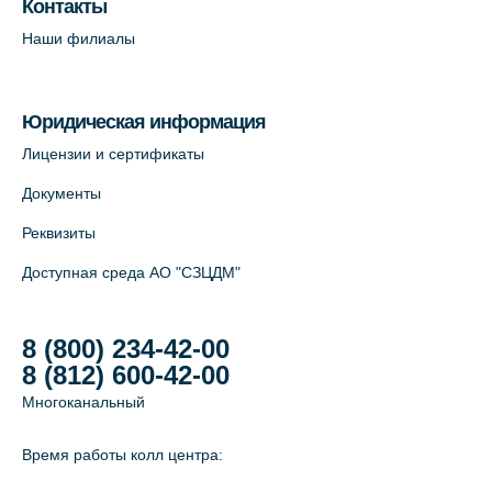
Контакты
Савушкина, 124 (официальный партнёр)
Наши филиалы
+7 (812) 565-11-12
На карте
Юридическая информация
Лабораторный терминал на Большом
Лицензии и сертификаты
пр. В.О., д.5 (официальный партнёр)
Документы
+7 (812) 565-11-12
Реквизиты
На карте
Доступная среда АО "СЗЦДМ"
8 (800) 234-42-00
8 (812) 600-42-00
Многоканальный
Время работы колл центра: