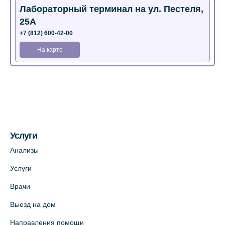
Лабораторный терминал на ул. Пестеля,
25А
+7 (812) 600-42-00
На карте
Медицинский центр на Богатырском пр.,
4 (официальный партнер)
+7 (812) 770-04-67
На карте
Услуги
Медицинский центр на ул. Моисеенко, 5
Анализы
(официальный партнер)
Услуги
+7 (812) 660-73-69
Врачи
На карте
Выезд на дом
Медицинский центр на пр. Просвещения,
Направления помощи