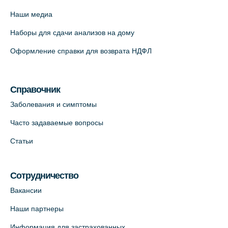
12к2 (официальный партнер)
Наши медиа
+7 (812) 660-73-69
Наборы для сдачи анализов на дому
На карте
Оформление справки для возврата НДФЛ
Медицинский центр "Доктор Семейный"
(официальный партнер),
Красносельское шоссе, 54, к.3
Справочник
+7 (812) 664-55-80
Заболевания и симптомы
На карте
Часто задаваемые вопросы
Статьи
Медицинский центр на Кондратьевском
пр., 62к3 (официальный партнер)
+7 (812) 660-73-69
Сотрудничество
На карте
Вакансии
Наши партнеры
Клиника ОРТОКРОСС на Волжском пер.
Информация для застрахованных