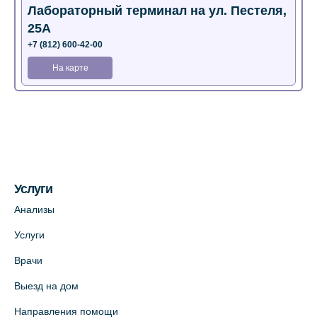
Лабораторный терминал на ул. Пестеля,
25А
+7 (812) 600-42-00
На карте
Медицинский центр на Богатырском пр.,
4 (официальный партнер)
+7 (812) 770-04-67
На карте
Услуги
Медицинский центр на ул. Моисеенко, 5
Анализы
(официальный партнер)
Услуги
+7 (812) 660-73-69
Врачи
На карте
Выезд на дом
Медицинский центр на пр. Просвещения,
Направления помощи