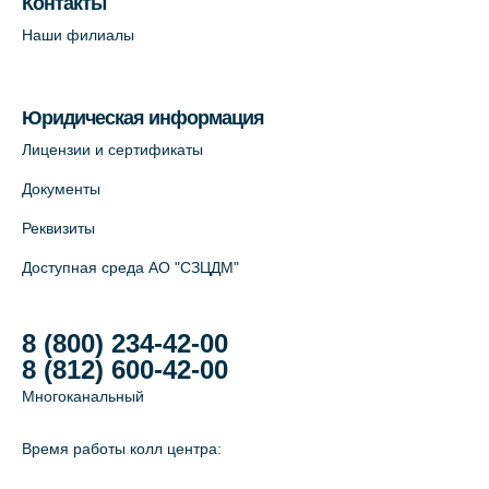
Контакты
Савушкина, 124 (официальный партнёр)
Наши филиалы
+7 (812) 565-11-12
На карте
Юридическая информация
Лабораторный терминал на Большом
Лицензии и сертификаты
пр. В.О., д.5 (официальный партнёр)
Документы
+7 (812) 565-11-12
Реквизиты
На карте
Доступная среда АО "СЗЦДМ"
8 (800) 234-42-00
8 (812) 600-42-00
Многоканальный
Время работы колл центра: