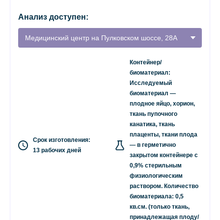
Анализ доступен:
Медицинский центр на Пулковском шоссе, 28А
Контейнер/
биоматериал:
Исследуемый
биоматериал —
плодное яйцо, хорион,
ткань пупочного
канатика, ткань
плаценты, ткани плода
Срок изготовления:
— в герметично
13 рабочих дней
закрытом контейнере с
0,9% стерильным
физиологическим
раствором. Количество
биоматериала: 0,5
кв.см. (только ткань,
принадлежащая плоду/