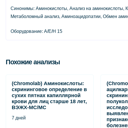
Синонимы: Аминокислоты, Анализ на аминокислоты, К
Метаболомный анализ, Аминоацидопатии, Обмен амин
Оборудование: A/E/H 15
Похожие анализы
(Chromolab) Аминокислоты:
(Chromo
скрининговое определение в
ацилкар
сухих пятнах капиллярной
скринин
крови для лиц старше 18 лет,
полукол
ВЭЖХ-МС/МС
исследо
выявле
7 дней
признак
болезне