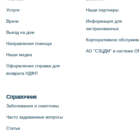
На карте
Услуги
Наши партнеры
Врачи
Информация для
Медицинский центр на Богатырском
застрахованных
Выезд на дом
пр., 4 (официальный партнер)
Корпоративное обслужив
+7 (812) 770-04-67
Направления помощи
АО "СЗЦДМ" в системе 
На карте
Наши медиа
Оформление справки для
Медицинский центр на ул. Моисеенко,
возврата НДФЛ
5 (официальный партнер)
+7 (812) 660-73-69
Справочник
На карте
Заболевания и симптомы
Медицинский центр на пр.
Часто задаваемые вопросы
Просвещения, 12к2 (официальный
Статьи
партнер)