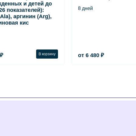
денных и детей до
8 дней
(26 показателей):
Ala), аргинин (Arg),
иновая кис
В корзину
 ₽
от 6 480 ₽