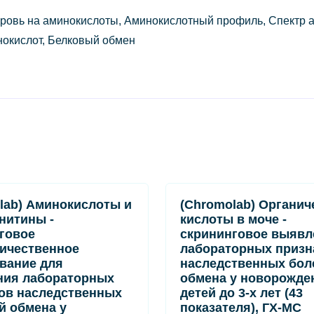
ровь на аминокислоты, Аминокислотный профиль, Спектр ам
окислот, Белковый обмен
lab) Аминокислоты и
(Chromolab) Органич
нитины -
кислоты в моче -
говое
скрининговое выявл
ичественное
лабораторных призн
вание для
наследственных бол
ния лабораторных
обмена у новорожде
ов наследственных
детей до 3-х лет (43
й обмена у
показателя), ГХ-МС