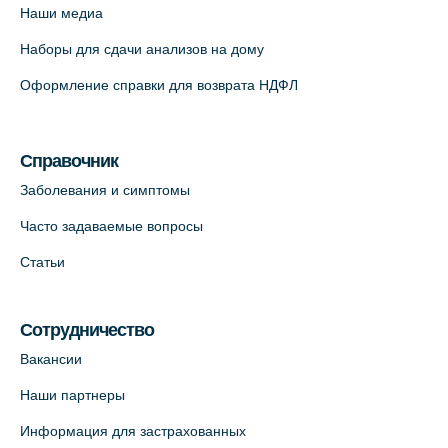
Наши медиа
+7 (812) 660-73-69
Наборы для сдачи анализов на дому
На карте
Оформление справки для возврата НДФЛ
Медицинский центр "Доктор Семейный"
(официальный партнер),
Красносельское шоссе, 54, к.3
Справочник
+7 (812) 664-55-80
Заболевания и симптомы
На карте
Часто задаваемые вопросы
Статьи
Медицинский центр на Кондратьевском
пр., 62к3 (официальный партнер)
+7 (812) 660-73-69
Сотрудничество
На карте
Вакансии
Наши партнеры
Клиника ОРТОКРОСС на Волжском пер.
Информация для застрахованных
д.3, В.О. (официальный партнёр)