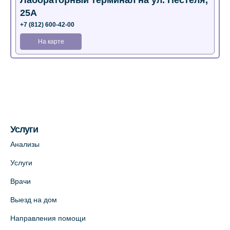
Лабораторный терминал на ул. Пестеля,
25А
+7 (812) 600-42-00
На карте
Медицинский центр на Богатырском пр.,
4 (официальный партнер)
+7 (812) 770-04-67
На карте
Услуги
Медицинский центр на ул. Моисеенко, 5
Анализы
(официальный партнер)
Услуги
+7 (812) 660-73-69
Врачи
На карте
Выезд на дом
Медицинский центр на пр. Просвещения,
Направления помощи
12к2 (официальный партнер)