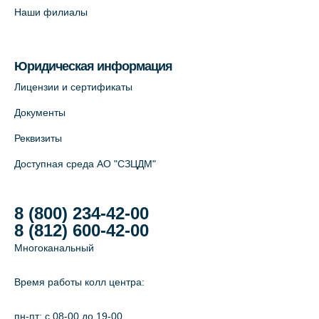
Савушкина, 124 (официальный партнёр)
Наши филиалы
+7 (812) 565-11-12
На карте
Юридическая информация
Лабораторный терминал на Большом
Лицензии и сертификаты
пр. В.О., д.5 (официальный партнёр)
Документы
+7 (812) 565-11-12
Реквизиты
На карте
Доступная среда АО "СЗЦДМ"
8 (800) 234-42-00
8 (812) 600-42-00
Многоканальный
Время работы колл центра:
пн-пт: c 08-00 до 19-00