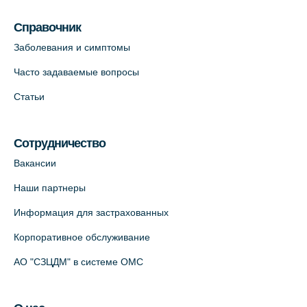
пр., 62к3 (официальный партнер)
Справочник
+7 (812) 660-73-69
Заболевания и симптомы
На карте
Часто задаваемые вопросы
Клиника ОРТОКРОСС на Волжском пер.
Статьи
д.3, В.О. (официальный партнёр)
+7 (812) 986-98-91
Сотрудничество
На карте
Вакансии
Лабораторный терминал на
Наши партнеры
Кронверкском пр., 31 (официальный
Информация для застрахованных
партнёр)
+7 (812) 498-10-30
Корпоративное обслуживание
На карте
АО "СЗЦДМ" в системе ОМС
Клиника “ПулковоСтом” на Пулковском