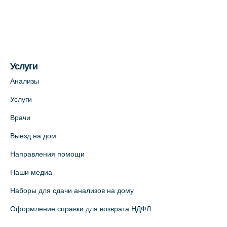
(официальный партнер)
+7 (812) 660-73-69
На карте
Услуги
Медицинский центр на пр. Просвещения,
12к2 (официальный партнер)
Анализы
+7 (812) 660-73-69
Услуги
На карте
Врачи
Выезд на дом
Медицинский центр "Доктор Семейный"
(официальный партнер),
Направления помощи
Красносельское шоссе, 54, к.3
Наши медиа
+7 (812) 664-55-80
Наборы для сдачи анализов на дому
На карте
Оформление справки для возврата НДФЛ
Медицинский центр на Кондратьевском