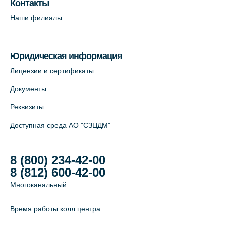
Контакты
Савушкина, 124 (официальный партнёр)
Наши филиалы
+7 (812) 565-11-12
На карте
Юридическая информация
Лабораторный терминал на Большом
Лицензии и сертификаты
пр. В.О., д.5 (официальный партнёр)
Документы
+7 (812) 565-11-12
Реквизиты
На карте
Доступная среда АО "СЗЦДМ"
8 (800) 234-42-00
8 (812) 600-42-00
Многоканальный
Время работы колл центра: