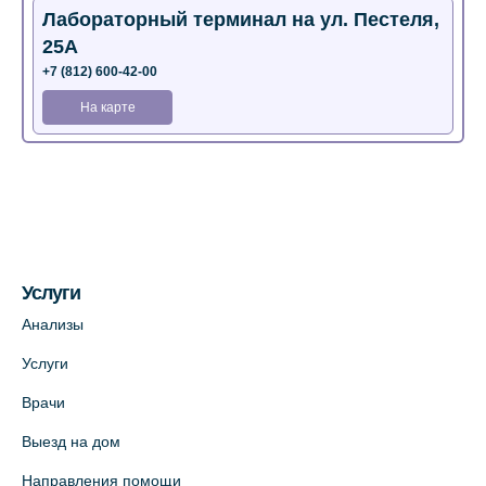
Лабораторный терминал на ул. Пестеля,
25А
+7 (812) 600-42-00
На карте
Медицинский центр на Богатырском пр.,
4 (официальный партнер)
+7 (812) 770-04-67
На карте
Услуги
Медицинский центр на ул. Моисеенко, 5
Анализы
(официальный партнер)
Услуги
+7 (812) 660-73-69
Врачи
На карте
Выезд на дом
Медицинский центр на пр. Просвещения,
Направления помощи