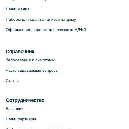
12к2 (официальный партнер)
Наши медиа
+7 (812) 660-73-69
Наборы для сдачи анализов на дому
На карте
Оформление справки для возврата НДФЛ
Медицинский центр "Доктор Семейный"
(официальный партнер),
Красносельское шоссе, 54, к.3
Справочник
+7 (812) 664-55-80
Заболевания и симптомы
На карте
Часто задаваемые вопросы
Статьи
Медицинский центр на Кондратьевском
пр., 62к3 (официальный партнер)
+7 (812) 660-73-69
Сотрудничество
На карте
Вакансии
Наши партнеры
Клиника ОРТОКРОСС на Волжском пер.