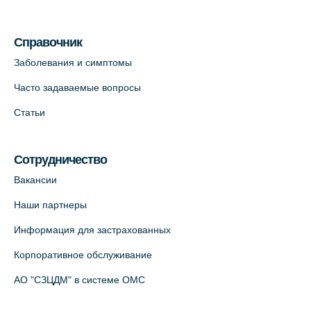
Медицинский центр на Кондратьевском
пр., 62к3 (официальный партнер)
Справочник
+7 (812) 660-73-69
Заболевания и симптомы
На карте
Часто задаваемые вопросы
Клиника ОРТОКРОСС на Волжском пер.
Статьи
д.3, В.О. (официальный партнёр)
+7 (812) 986-98-91
Сотрудничество
На карте
Вакансии
Лабораторный терминал на
Наши партнеры
Кронверкском пр., 31 (официальный
Информация для застрахованных
партнёр)
+7 (812) 498-10-30
Корпоративное обслуживание
На карте
АО "СЗЦДМ" в системе ОМС