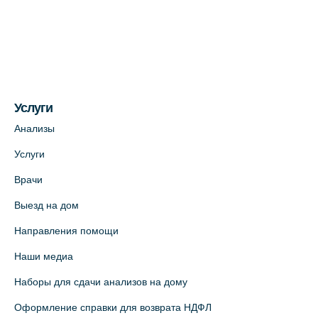
Медицинский центр на ул. Моисеенко, 5
(официальный партнер)
+7 (812) 660-73-69
На карте
Услуги
Медицинский центр на пр. Просвещения,
12к2 (официальный партнер)
Анализы
+7 (812) 660-73-69
Услуги
На карте
Врачи
Выезд на дом
Медицинский центр "Доктор Семейный"
(официальный партнер),
Направления помощи
Красносельское шоссе, 54, к.3
Наши медиа
+7 (812) 664-55-80
Наборы для сдачи анализов на дому
На карте
Оформление справки для возврата НДФЛ