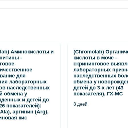
lab) Аминокислоты и
(Chromolab) Органич
нитины -
кислоты в моче -
говое
скрининговое выявл
ичественное
лабораторных призн
вание для
наследственных бол
ния лабораторных
обмена у новорожде
ов наследственных
детей до 3-х лет (43
й обмена у
показателя), ГХ-МС
денных и детей до
8 дней
(26 показателей):
Ala), аргинин (Arg),
иновая кис