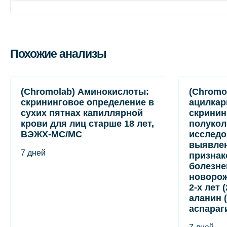
Похожие анализы
(Chromolab) Аминокислоты:
(Chromo
скрининговое определение в
ацилкар
сухих пятнах капиллярной
скринин
крови для лиц старше 18 лет,
полукол
ВЭЖХ-МС/МС
исследо
выявле
7 дней
признак
болезне
новорож
2-х лет 
аланин (
аспараг