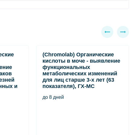
еские
(Chromolab) Органические
кислоты в моче - выявление
ение
функциональных
аков
метаболических изменений
езней
для лиц старше 3-х лет (63
нных и
показателя), ГХ-МС
до 8 дней