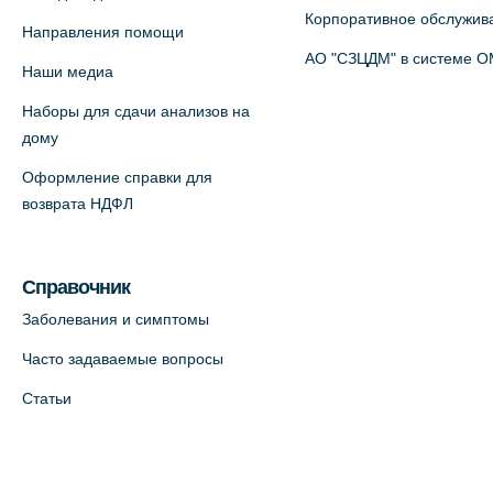
Корпоративное обслужив
+7 (812) 770-04-67
Направления помощи
АО "СЗЦДМ" в системе 
На карте
Наши медиа
Наборы для сдачи анализов на
Медицинский центр на ул. Моисеенко,
дому
5 (официальный партнер)
Оформление справки для
+7 (812) 660-73-69
возврата НДФЛ
На карте
Медицинский центр на пр.
Справочник
Просвещения, 12к2 (официальный
Заболевания и симптомы
партнер)
Часто задаваемые вопросы
+7 (812) 660-73-69
Статьи
На карте
Медицинский центр "Доктор