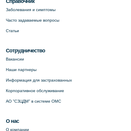
Справочник
пр., 62к3 (официальный партнер)
Заболевания и симптомы
+7 (812) 660-73-69
Часто задаваемые вопросы
На карте
Статьи
Клиника ОРТОКРОСС на Волжском пер.
д.3, В.О. (официальный партнёр)
Сотрудничество
+7 (812) 986-98-91
Вакансии
На карте
Наши партнеры
Лабораторный терминал на
Информация для застрахованных
Кронверкском пр., 31 (официальный
Корпоративное обслуживание
партнёр)
+7 (812) 498-10-30
АО "СЗЦДМ" в системе ОМС
На карте
О нас
Клиника “ПулковоСтом” на Пулковском
О компании