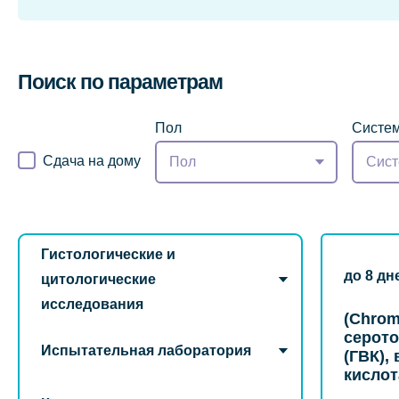
Поиск по параметрам
Пол
Систем
Сдача на дому
Пол
Сист
Гистологические и
до 8 дн
цитологические
исследования
(Chrom
серото
Испытательная лаборатория
(ГВК),
кислот