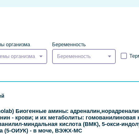
ы организма
Беременность
Тер
емы организма
Беременность
ей
olab) Биогенные амины: адреналин,норадренали
нин - крови; и их метаболиты: гомованилиновая 
 ванилил-миндальная кислота (ВМК), 5-окси-индо
а (5-ОИУК) - в моче, ВЭЖХ-МС