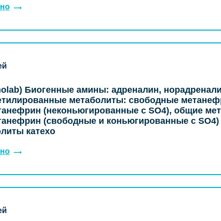
но
ей
olab) Биогенные амины: адреналин, норадренал
етилированные метаболиты: свободные метанеф
анефрин (неконьюгированные с SO4), общие ме
анефрин (свободные и коньюгированные с SO4)
литы катехо
но
ей