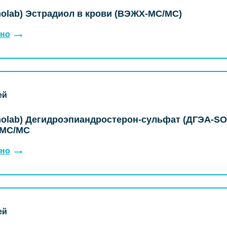
olab) Эстрадиол в крови (ВЭЖХ-МС/МС)
но
ей
olab) Дегидроэпиандростерон-сульфат (ДГЭА-SO4
МС/МС
но
ей