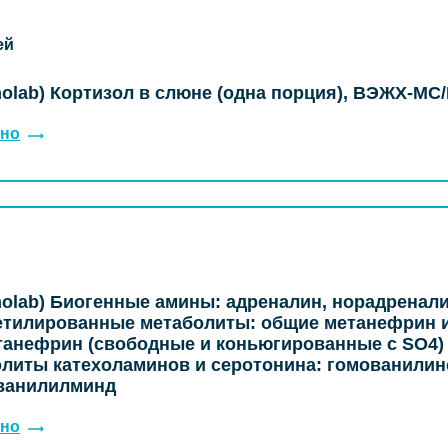
ей
olab) Кортизол в слюне (одна порция), ВЭЖХ-МС
но
olab) Биогенные амины: адреналин, норадренал
етилированные метаболиты: общие метанефрин 
анефрин (свободные и коньюгированные с SO4)
литы катехоламинов и серотонина: гомованилин
 ванилилминд
но