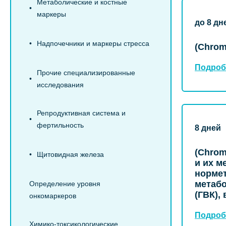
Метаболические и костные
маркеры
до 8 дн
Надпочечники и маркеры стресса
(Chrom
Подроб
Прочие специализированные
исследования
Репродуктивная система и
фертильность
8 дней
(Chrom
Щитовидная железа
и их м
нормет
метабо
Определение уровня
(ГВК),
онкомаркеров
Подроб
Химико-токсикологические