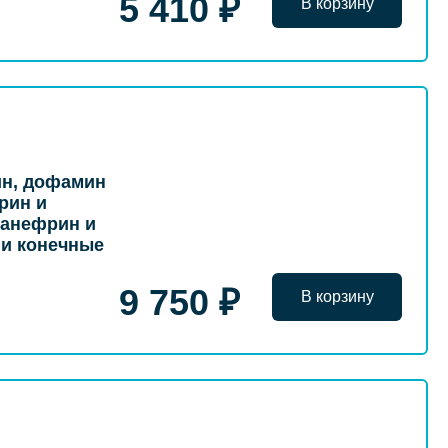
5 410 ₽
В корзину
ин, дофамин
рин и
танефрин и
 и конечные
9 750 ₽
В корзину