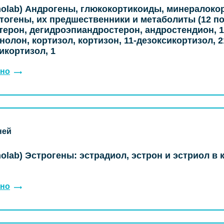
olab) Андрогены, глюкокортикоиды, минералоко
тогены, их предшественники и метаболиты (12 по
терон, дегидроэпиандростерон, андростендион, 1
нолон, кортизол, кортизон, 11-дезоксикортизол, 2
икортизол, 1
но
ней
olab) Эстрогены: эстрадиол, эстрон и эстриол в 
но