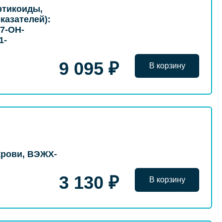
ртикоиды,
казателей):
7-ОН-
1-
9 095 ₽
В корзину
крови, ВЭЖХ-
3 130 ₽
В корзину