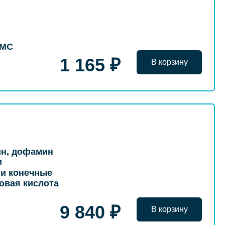
/МС
1 165 ₽
В корзину
ин, дофамин
и
 и конечные
овая кислота
9 840 ₽
В корзину