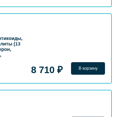
ртикоиды,
литы (13
ерон,
,
8 710 ₽
В корзину