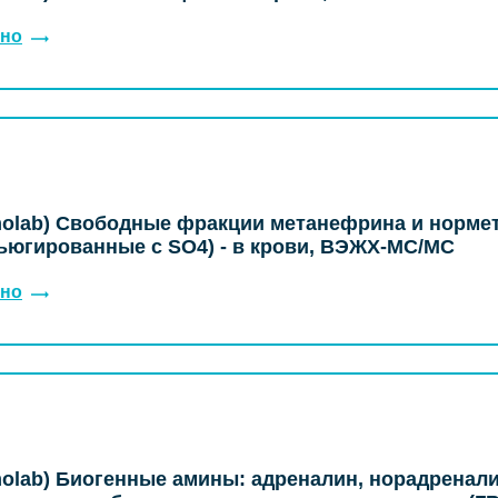
но
molab) Свободные фракции метанефрина и норме
ьюгированные с SO4) - в крови, ВЭЖХ-МС/МС
но
olab) Биогенные амины: адреналин, норадренали