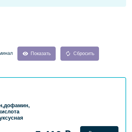
минал
Показать
Сбросить
н,дофамин,
кислота
луксусная