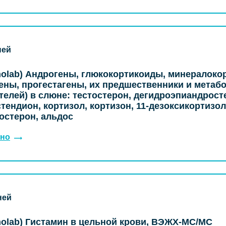
ней
olab) Андрогены, глюкокортикоиды, минералоко
ены, прогестагены, их предшественники и метабо
телей) в слюне: тестостерон, дегидроэпиандрост
тендион, кортизол, кортизон, 11-дезоксикортизол
остерон, альдос
но
ней
olab) Гистамин в цельной крови, ВЭЖХ-МС/МС