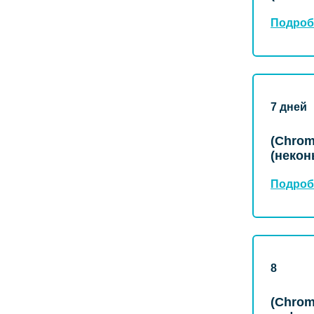
Подроб
7 дней
(Chro
(некон
Подроб
8
(Chrom