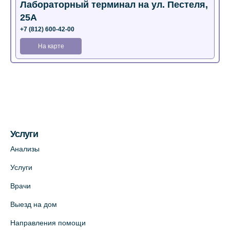
Лабораторный терминал на ул. Пестеля,
25А
+7 (812) 600-42-00
На карте
Медицинский центр на Богатырском пр.,
4 (официальный партнер)
+7 (812) 770-04-67
На карте
Услуги
Медицинский центр на ул. Моисеенко, 5
Анализы
(официальный партнер)
Услуги
+7 (812) 660-73-69
Врачи
На карте
Выезд на дом
Медицинский центр на пр. Просвещения,
Направления помощи