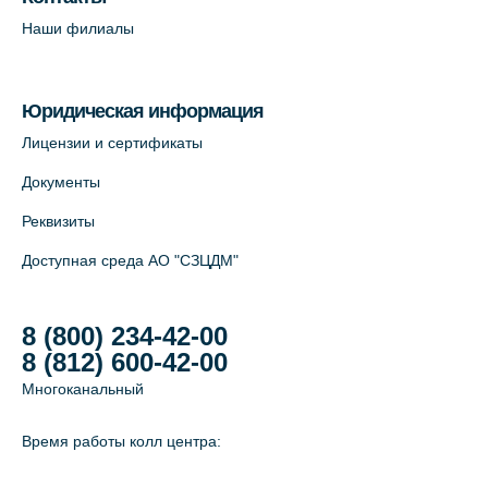
Савушкина, 124 (официальный партнёр)
Наши филиалы
+7 (812) 565-11-12
На карте
Юридическая информация
Лабораторный терминал на Большом
Лицензии и сертификаты
пр. В.О., д.5 (официальный партнёр)
Документы
+7 (812) 565-11-12
Реквизиты
На карте
Доступная среда АО "СЗЦДМ"
8 (800) 234-42-00
8 (812) 600-42-00
Многоканальный
Время работы колл центра: