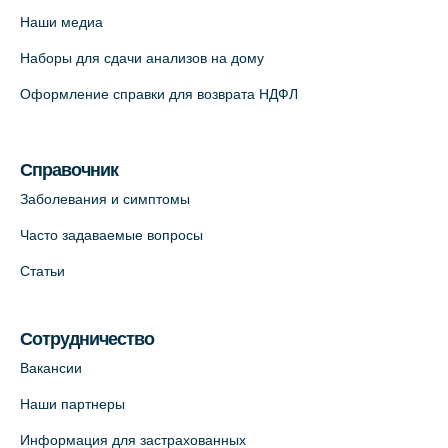
12к2 (официальный партнер)
Наши медиа
+7 (812) 660-73-69
Наборы для сдачи анализов на дому
На карте
Оформление справки для возврата НДФЛ
Медицинский центр "Доктор Семейный"
(официальный партнер),
Красносельское шоссе, 54, к.3
Справочник
+7 (812) 664-55-80
Заболевания и симптомы
На карте
Часто задаваемые вопросы
Статьи
Медицинский центр на Кондратьевском
пр., 62к3 (официальный партнер)
+7 (812) 660-73-69
Сотрудничество
На карте
Вакансии
Наши партнеры
Клиника ОРТОКРОСС на Волжском пер.
Информация для застрахованных
д.3, В.О. (официальный партнёр)