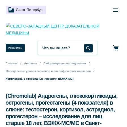
Санкт-Петербург
Анализы
Главная
Анализы
Лабораторные исследования
Определение уровня гормонов и специфических маркеров
Комплексные стероидные профили (ВЭЖХ-МС)
(Chromolab) Андрогены, глюкокортикоиды,
эстрогены, прогестагены (4 показателя) в
слюне: тестостерон, кортизол, эстрадиол,
прогестерон – исследование для лиц
старше 18 лет, ВЭЖХ-МС/МС в Санкт-