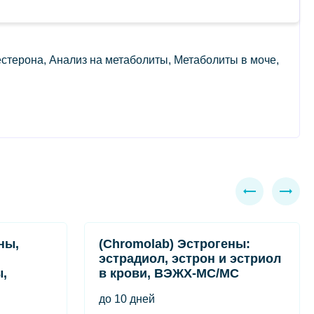
естерона, Анализ на метаболиты, Метаболиты в моче,
ны,
(Chromolab) Эстрогены:
эстрадиол, эстрон и эстриол
,
в крови, ВЭЖХ-МС/МС
до 10 дней