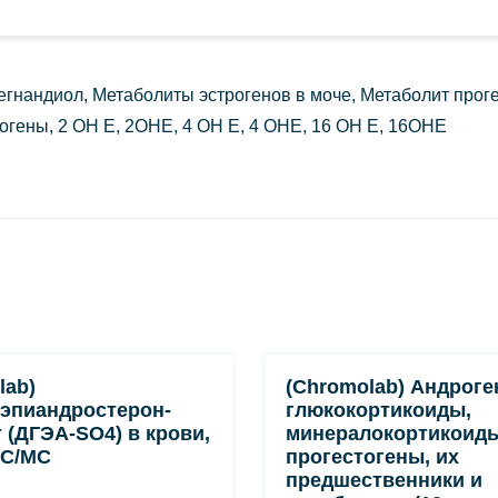
егнандиол, Метаболиты эстрогенов в моче, Метаболит прог
огены, 2 ОН Е, 2OHE, 4 ОН Е, 4 OHE, 16 ОН Е, 16OHE
lab)
(Chromolab) Андроге
эпиандростерон-
глюкокортикоиды,
 (ДГЭА-SO4) в крови,
минералокортикоиды
С/МС
прогестогены, их
предшественники и