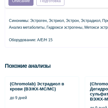
Описание
Подготовка
Синонимы: Эстроген, Эстриол, Эстрон, Эстрадиол, Пр
Анализ метаболиты, Гидрокси эстрогены, Метокси эстр
Оборудование: A/E/H 15
Похожие анализы
(Chromolab) Эстрадиол в
(Chromo
крови (ВЭЖХ-МС/МС)
Дегидро
сульфат
до 9 дней
ВЭЖХ-М
до 9 дней