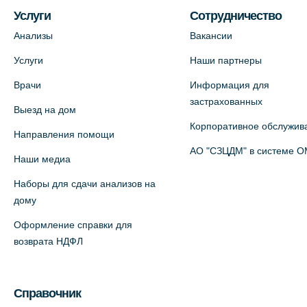
Пестеля, 25А
Услуги
Сотрудничество
+7 (812) 600-42-00
Анализы
Вакансии
На карте
Услуги
Наши партнеры
Врачи
Информация для
Медицинский центр на Богатырском
застрахованных
Выезд на дом
пр., 4 (официальный партнер)
Корпоративное обслужив
+7 (812) 770-04-67
Направления помощи
АО "СЗЦДМ" в системе 
На карте
Наши медиа
Наборы для сдачи анализов на
Медицинский центр на ул. Моисеенко,
дому
5 (официальный партнер)
Оформление справки для
+7 (812) 660-73-69
возврата НДФЛ
На карте
Медицинский центр на пр.
Справочник