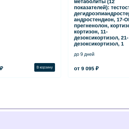
метаболиты (12
показателей): тестос
дегидроэпиандросте
андростендион, 17-О
прегненолон, кортиз
кортизон, 11-
дезоксикортизол, 21-
дезоксикортизол, 1
до 9 дней
В корзину
 ₽
от 9 095 ₽