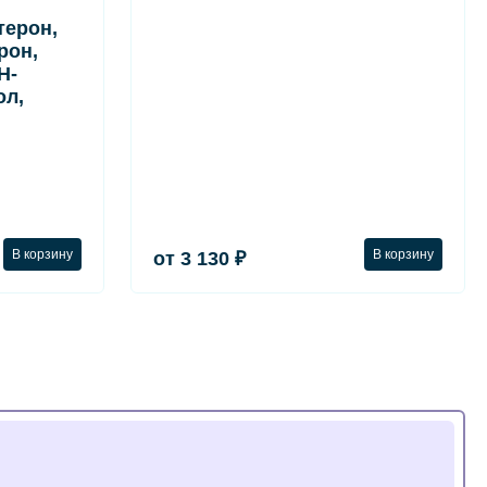
терон,
рон,
Н-
ол,
В корзину
В корзину
от 3 130 ₽