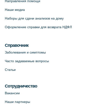
Направления помощи
12к2 (официальный партнер)
Наши медиа
+7 (812) 660-73-69
Наборы для сдачи анализов на дому
На карте
Оформление справки для возврата НДФЛ
Медицинский центр "Доктор Семейный"
(официальный партнер),
Красносельское шоссе, 54, к.3
Справочник
+7 (812) 664-55-80
Заболевания и симптомы
На карте
Часто задаваемые вопросы
Статьи
Медицинский центр на Кондратьевском
пр., 62к3 (официальный партнер)
+7 (812) 660-73-69
Сотрудничество
На карте
Вакансии
Наши партнеры
Клиника ОРТОКРОСС на Волжском пер.