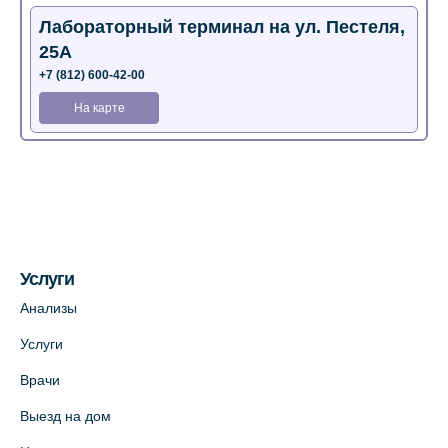
Лабораторный терминал на ул. Пестеля,
25А
+7 (812) 600-42-00
На карте
Медицинский центр на Богатырском пр.,
4 (официальный партнер)
+7 (812) 770-04-67
На карте
Услуги
Медицинский центр на ул. Моисеенко, 5
Анализы
(официальный партнер)
Услуги
+7 (812) 660-73-69
Врачи
На карте
Выезд на дом
Медицинский центр на пр. Просвещения,