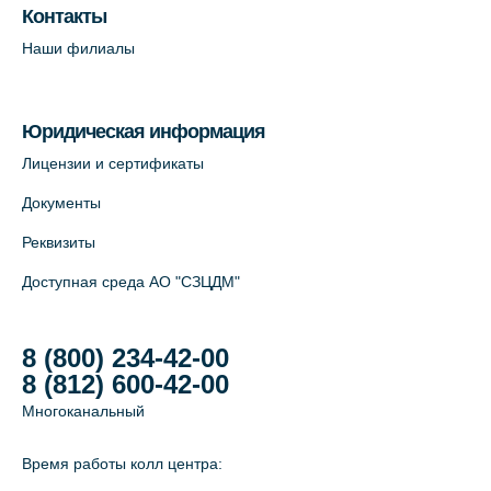
Лабораторный терминал на ул.
Контакты
Савушкина, 124 (официальный партнёр)
Наши филиалы
+7 (812) 565-11-12
На карте
Юридическая информация
Лабораторный терминал на Большом
Лицензии и сертификаты
пр. В.О., д.5 (официальный партнёр)
Документы
+7 (812) 565-11-12
Реквизиты
На карте
Доступная среда АО "СЗЦДМ"
8 (800) 234-42-00
8 (812) 600-42-00
Многоканальный
Время работы колл центра: