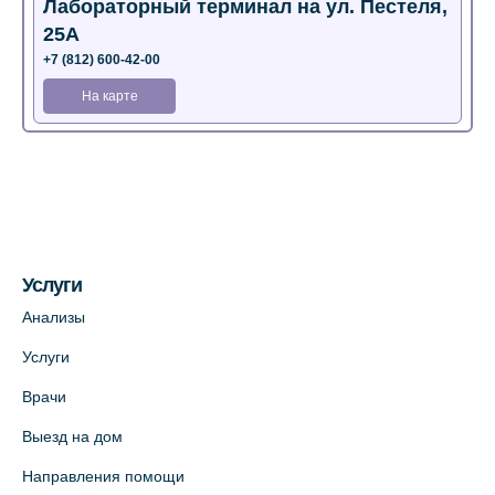
Лабораторный терминал на ул. Пестеля,
25А
+7 (812) 600-42-00
На карте
Медицинский центр на Богатырском пр.,
4 (официальный партнер)
+7 (812) 770-04-67
На карте
Услуги
Медицинский центр на ул. Моисеенко, 5
Анализы
(официальный партнер)
Услуги
+7 (812) 660-73-69
Врачи
На карте
Выезд на дом
Медицинский центр на пр. Просвещения,
Направления помощи