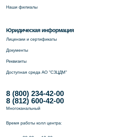
Савушкина, 124 (официальный партнёр)
Наши филиалы
+7 (812) 565-11-12
На карте
Юридическая информация
Лабораторный терминал на Большом
Лицензии и сертификаты
пр. В.О., д.5 (официальный партнёр)
Документы
+7 (812) 565-11-12
Реквизиты
На карте
Доступная среда АО "СЗЦДМ"
8 (800) 234-42-00
8 (812) 600-42-00
Многоканальный
Время работы колл центра: