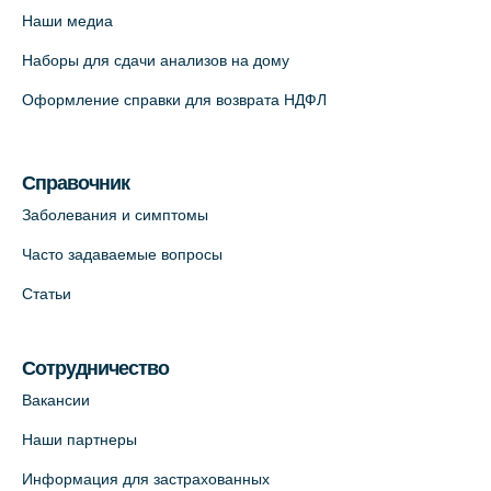
12к2 (официальный партнер)
Наши медиа
+7 (812) 660-73-69
Наборы для сдачи анализов на дому
На карте
Оформление справки для возврата НДФЛ
Медицинский центр "Доктор Семейный"
(официальный партнер),
Красносельское шоссе, 54, к.3
Справочник
+7 (812) 664-55-80
Заболевания и симптомы
На карте
Часто задаваемые вопросы
Статьи
Медицинский центр на Кондратьевском
пр., 62к3 (официальный партнер)
+7 (812) 660-73-69
Сотрудничество
На карте
Вакансии
Наши партнеры
Клиника ОРТОКРОСС на Волжском пер.
Информация для застрахованных
д.3, В.О. (официальный партнёр)