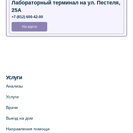
Лабораторный терминал на ул. Пестеля,
25А
+7 (812) 600-42-00
На карте
Медицинский центр на Богатырском пр.,
4 (официальный партнер)
+7 (812) 770-04-67
На карте
Услуги
Медицинский центр на ул. Моисеенко, 5
Анализы
(официальный партнер)
Услуги
+7 (812) 660-73-69
Врачи
На карте
Выезд на дом
Медицинский центр на пр. Просвещения,
Направления помощи