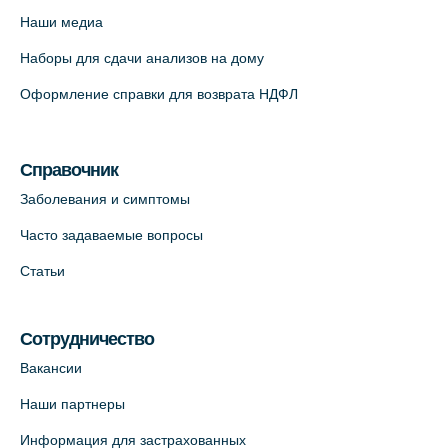
12к2 (официальный партнер)
Наши медиа
+7 (812) 660-73-69
Наборы для сдачи анализов на дому
На карте
Оформление справки для возврата НДФЛ
Медицинский центр "Доктор Семейный"
(официальный партнер),
Красносельское шоссе, 54, к.3
Справочник
+7 (812) 664-55-80
Заболевания и симптомы
На карте
Часто задаваемые вопросы
Статьи
Медицинский центр на Кондратьевском
пр., 62к3 (официальный партнер)
+7 (812) 660-73-69
Сотрудничество
На карте
Вакансии
Наши партнеры
Клиника ОРТОКРОСС на Волжском пер.
Информация для застрахованных
д.3, В.О. (официальный партнёр)