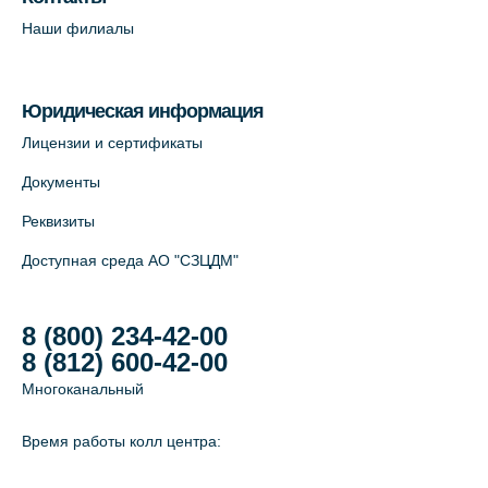
Савушкина, 124 (официальный партнёр)
Наши филиалы
+7 (812) 565-11-12
На карте
Юридическая информация
Лабораторный терминал на Большом
Лицензии и сертификаты
пр. В.О., д.5 (официальный партнёр)
Документы
+7 (812) 565-11-12
Реквизиты
На карте
Доступная среда АО "СЗЦДМ"
8 (800) 234-42-00
8 (812) 600-42-00
Многоканальный
Время работы колл центра: