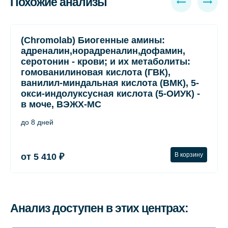
Похожие анализы
(Chromolab) Биогенные амины:
адреналин,норадреналин,дофамин,
серотонин - крови; и их метаболиты:
гомованилиновая кислота (ГВК),
ванилил-миндальная кислота (ВМК), 5-
окси-индолуксусная кислота (5-ОИУК) -
в моче, ВЭЖХ-МС
до 8 дней
В корзину
от 5 410 ₽
Анализ доступен в этих центрах: