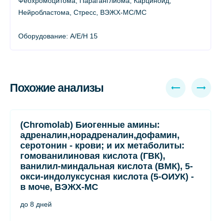
Феохромоцитома, Параганглиома, Карциноид,
Нейробластома, Стресс, ВЭЖХ-МС/МС
Оборудование: A/E/H 15
Похожие анализы
(Chromolab) Биогенные амины:
адреналин,норадреналин,дофамин,
серотонин - крови; и их метаболиты:
гомованилиновая кислота (ГВК),
ванилил-миндальная кислота (ВМК), 5-
окси-индолуксусная кислота (5-ОИУК) -
в моче, ВЭЖХ-МС
до 8 дней