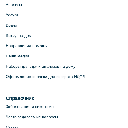
Медицинский центр на ул. Моисеенко, 5
Анализы
(официальный партнер)
Услуги
+7 (812) 660-73-69
Врачи
На карте
Выезд на дом
Медицинский центр на пр. Просвещения,
Направления помощи
12к2 (официальный партнер)
Наши медиа
+7 (812) 660-73-69
Наборы для сдачи анализов на дому
На карте
Оформление справки для возврата НДФЛ
Медицинский центр "Доктор Семейный"
(официальный партнер),
Красносельское шоссе, 54, к.3
Справочник
+7 (812) 664-55-80
Заболевания и симптомы
На карте
Часто задаваемые вопросы
Статьи