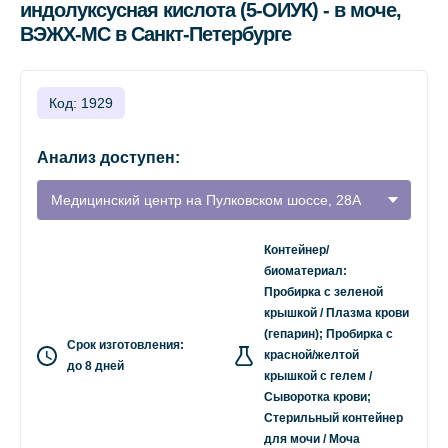
индолуксусная кислота (5-ОИУК) - в моче,
ВЭЖХ-МС в Санкт-Петербурге
Код: 1929
Анализ доступен:
Медицинский центр на Пулковском шоссе, 28А
Контейнер/
биоматериал:
Пробирка с зеленой
крышкой / Плазма крови
(гепарин); Пробирка с
Срок изготовления:
красной/желтой
до 8 дней
крышкой с гелем /
Сыворотка крови;
Стерильный контейнер
для мочи / Моча