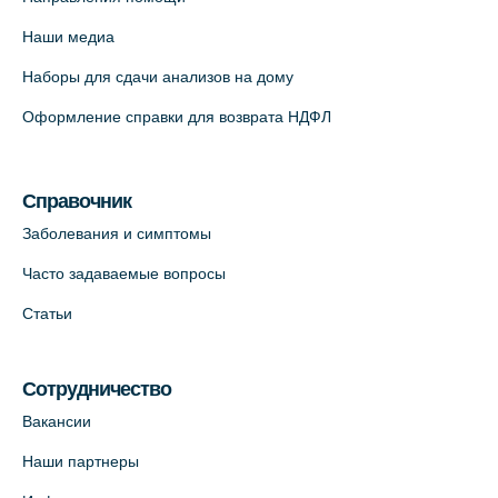
Красносельское шоссе, 54, к.3
Наши медиа
+7 (812) 664-55-80
Наборы для сдачи анализов на дому
На карте
Оформление справки для возврата НДФЛ
Медицинский центр на Кондратьевском
пр., 62к3 (официальный партнер)
Справочник
+7 (812) 660-73-69
Заболевания и симптомы
На карте
Часто задаваемые вопросы
Клиника ОРТОКРОСС на Волжском пер.
Статьи
д.3, В.О. (официальный партнёр)
+7 (812) 986-98-91
Сотрудничество
На карте
Вакансии
Лабораторный терминал на
Наши партнеры
Кронверкском пр., 31 (официальный