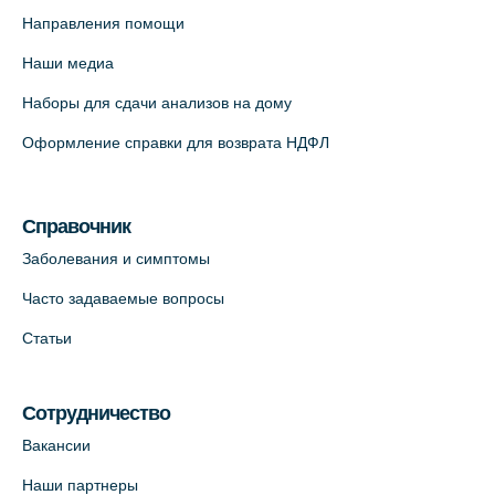
(официальный партнер),
Направления помощи
Красносельское шоссе, 54, к.3
Наши медиа
+7 (812) 664-55-80
Наборы для сдачи анализов на дому
На карте
Оформление справки для возврата НДФЛ
Медицинский центр на Кондратьевском
пр., 62к3 (официальный партнер)
Справочник
+7 (812) 660-73-69
Заболевания и симптомы
На карте
Часто задаваемые вопросы
Клиника ОРТОКРОСС на Волжском пер.
Статьи
д.3, В.О. (официальный партнёр)
+7 (812) 986-98-91
Сотрудничество
На карте
Вакансии
Лабораторный терминал на
Наши партнеры