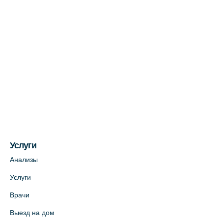
Медицинский центр на Богатырском пр.,
4 (официальный партнер)
+7 (812) 770-04-67
На карте
Медицинский центр на ул. Моисеенко, 5
(официальный партнер)
+7 (812) 660-73-69
На карте
Услуги
Медицинский центр на пр. Просвещения,
12к2 (официальный партнер)
Анализы
+7 (812) 660-73-69
Услуги
На карте
Врачи
Выезд на дом
Медицинский центр "Доктор Семейный"