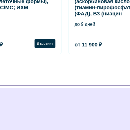
леточные формы),
(аскорбиновая кислот
С/МС; ИХМ
(тиамин-пирофосфат
(ФАД), B3 (ниацин
до 9 дней
В корзину
 ₽
от 11 900 ₽