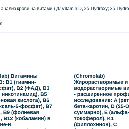
ализ крови на витамин Д/ Vitamin D, 25-Hydroxy; 25-Hydrox
s
lab) Витамины
(Chromolab)
B: B1 (тиамин-
Жирорастворимые и
фат), B2 (ФАД), B3
водорастворимые в
, никотинамид), B5
- расширенное проф
еновая кислота), B6
исследование: A (рет
ксаль-5-фосфат), B7
бета-каротин, D (25-
), B9 (фолиевая
суммарно), E (альфа
, B12 (кобаламин) в
токоферол), K1
вне-и
(филлохинон), C