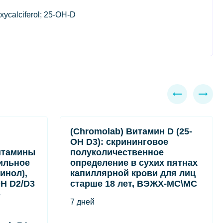
ycalciferol; 25-OH-D
(Chromolab) Витамин D (25-
OH D3): скрининговое
итамины
полуколичественное
ильное
определение в сухих пятнах
инол),
капиллярной крови для лиц
OH D2/D3
старше 18 лет, ВЭЖХ-МС\МС
-
7 дней