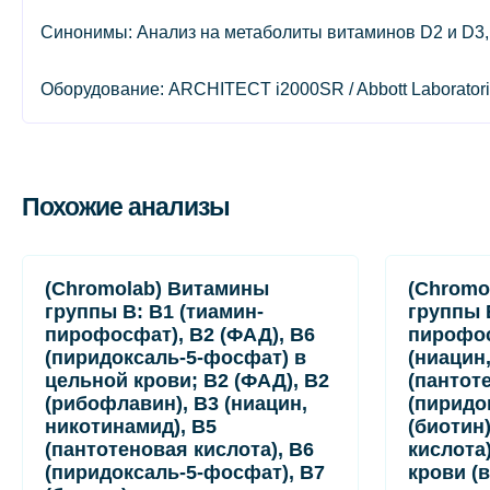
Синонимы: Анализ на метаболиты витаминов D2 и D3, ан
Оборудование: ARCHITECT i2000SR / Abbott Laboratori
Похожие анализы
(Chromolab) Витамины
(Chromo
группы B: B1 (тиамин-
группы 
пирофосфат), B2 (ФАД), B6
пирофос
(пиридоксаль-5-фосфат) в
(ниацин
цельной крови; B2 (ФАД), B2
(пантот
(рибофлавин), B3 (ниацин,
(пиридо
никотинамид), B5
(биотин
(пантотеновая кислота), B6
кислота)
(пиридоксаль-5-фосфат), B7
крови (