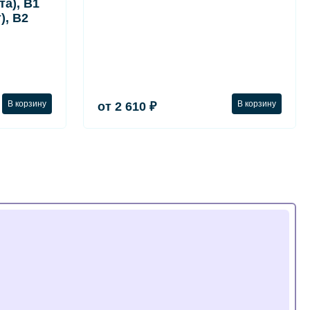
а), B1
), B2
В корзину
В корзину
от 2 610 ₽