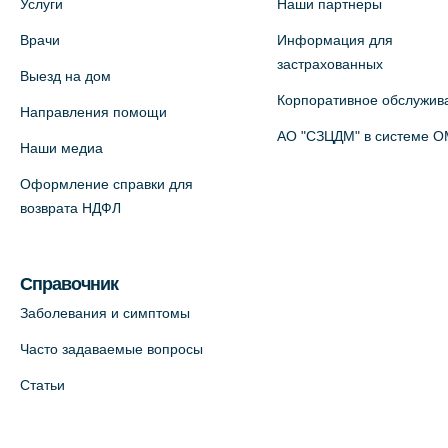
Услуги
Наши партнеры
Врачи
Информация для
Медицинский центр на Богатырском
застрахованных
Выезд на дом
пр., 4 (официальный партнер)
Корпоративное обслужив
+7 (812) 770-04-67
Направления помощи
АО "СЗЦДМ" в системе 
На карте
Наши медиа
Оформление справки для
Медицинский центр на ул. Моисеенко,
возврата НДФЛ
5 (официальный партнер)
+7 (812) 660-73-69
Справочник
На карте
Заболевания и симптомы
Медицинский центр на пр.
Часто задаваемые вопросы
Просвещения, 12к2 (официальный
Статьи
партнер)
+7 (812) 660-73-69