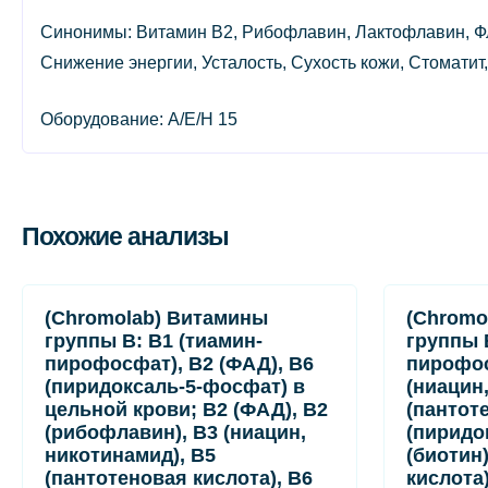
Синонимы: Витамин B2, Рибофлавин, Лактофлавин, Ф
Снижение энергии, Усталость, Сухость кожи, Стоматит
Оборудование: A/E/H 15
Похожие анализы
(Chromolab) Витамины
(Chromo
группы B: B1 (тиамин-
группы 
пирофосфат), B2 (ФАД), B6
пирофос
(пиридоксаль-5-фосфат) в
(ниацин
цельной крови; B2 (ФАД), B2
(пантот
(рибофлавин), B3 (ниацин,
(пиридо
никотинамид), B5
(биотин
(пантотеновая кислота), B6
кислота)