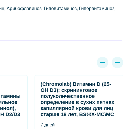
н, Арибофлавиноз, Гиповитаминоз, Гипервитаминоз,
(Chromolab) Витамин D (25-
OH D3): скрининговое
итамины
полуколичественное
ильное
определение в сухих пятнах
инол),
капиллярной крови для лиц
OH D2/D3
старше 18 лет, ВЭЖХ-МС\МС
-
7 дней