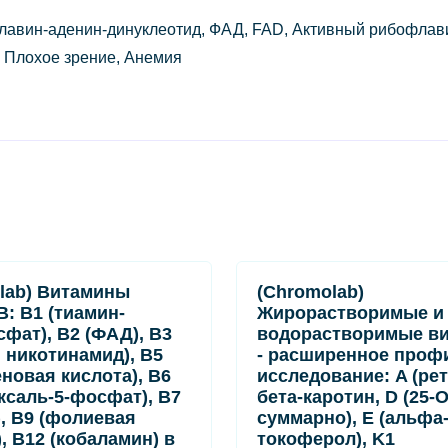
лавин-аденин-динуклеотид, ФАД, FAD, Активный рибофлави
, Плохое зрение, Анемия
lab) Витамины
(Chromolab)
B: B1 (тиамин-
Жирорастворимые и
фат), B2 (ФАД), B3
водорастворимые в
, никотинамид), B5
- расширенное проф
еновая кислота), B6
исследование: A (рет
ксаль-5-фосфат), B7
бета-каротин, D (25-
), B9 (фолиевая
суммарно), E (альфа
, B12 (кобаламин) в
токоферол), K1