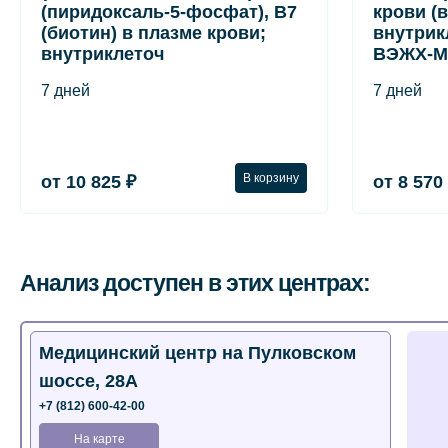
(пиридоксаль-5-фосфат), B7
крови (
(биотин) в плазме крови;
внутрик
внутриклеточ
ВЭЖХ-М
7 дней
7 дней
В корзину
от 10 825 ₽
от 8 570
Анализ доступен в этих центрах:
Медицинский центр на Пулковском
шоссе, 28А
+7 (812) 600-42-00
На карте