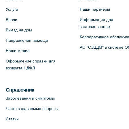
На карте
Услуги
Наши партнеры
Врачи
Информация для
Медицинский центр на Богатырском
застрахованных
Выезд на дом
пр., 4 (официальный партнер)
Корпоративное обслужив
+7 (812) 770-04-67
Направления помощи
АО "СЗЦДМ" в системе 
На карте
Наши медиа
Оформление справки для
Медицинский центр на ул. Моисеенко,
возврата НДФЛ
5 (официальный партнер)
+7 (812) 660-73-69
Справочник
На карте
Заболевания и симптомы
Медицинский центр на пр.
Часто задаваемые вопросы
Просвещения, 12к2 (официальный
Статьи
партнер)