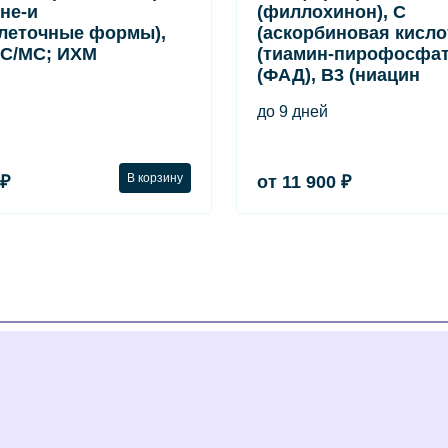
вне-и
(филлохинон), C
леточные формы),
(аскорбиновая кислот
С/МС; ИХМ
(тиамин-пирофосфат
(ФАД), B3 (ниацин
до 9 дней
В корзину
 ₽
от 11 900 ₽