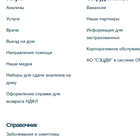
+7 (812) 600-42-00
Анализы
Вакансии
На карте
Услуги
Наши партнеры
Врачи
Информация для
Медицинский центр на Богатырском
застрахованных
Выезд на дом
пр., 4 (официальный партнер)
Корпоративное обслужив
+7 (812) 770-04-67
Направления помощи
АО "СЗЦДМ" в системе 
На карте
Наши медиа
Наборы для сдачи анализов на
Медицинский центр на ул. Моисеенко,
дому
5 (официальный партнер)
Оформление справки для
+7 (812) 660-73-69
возврата НДФЛ
На карте
Медицинский центр на пр.
Справочник
Просвещения, 12к2 (официальный
Заболевания и симптомы