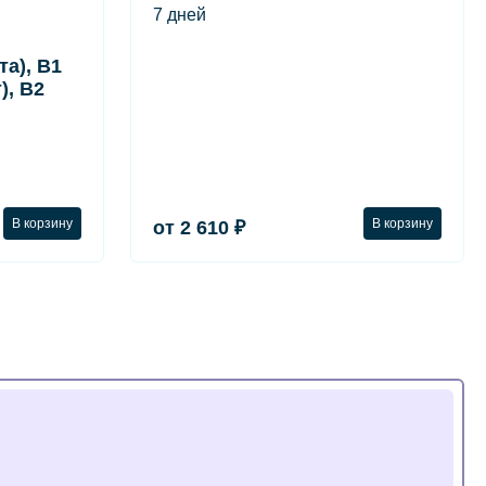
7 дней
а), B1
), B2
В корзину
В корзину
от 2 610 ₽