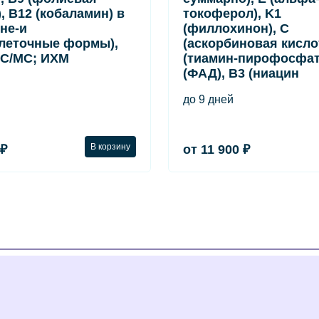
, B12 (кобаламин) в
токоферол), K1
вне-и
(филлохинон), C
леточные формы),
(аскорбиновая кислот
С/МС; ИХМ
(тиамин-пирофосфат
(ФАД), B3 (ниацин
до 9 дней
В корзину
 ₽
от 11 900 ₽