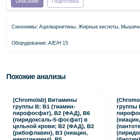
Описание
Подготовка
Синонимы: Ацилкарнитины, Жирные кислоты, Мышечна
Оборудование: A/E/H 15
Похожие анализы
(Chromolab) Витамины
(Chromo
группы B: B1 (тиамин-
группы 
пирофосфат), B2 (ФАД), B6
пирофос
(пиридоксаль-5-фосфат) в
(ниацин
цельной крови; B2 (ФАД), B2
(пантот
(рибофлавин), B3 (ниацин,
(пиридо
никотинамид), B5
(биотин