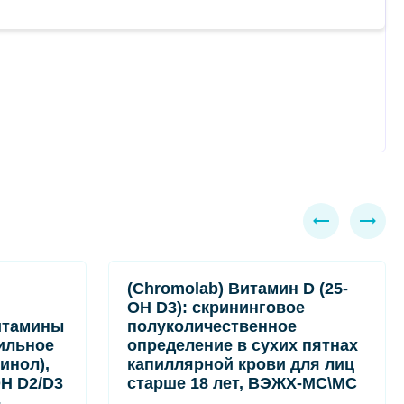
(Chromolab) Витамин D (25-
OH D3): скрининговое
итамины
полуколичественное
ильное
определение в сухих пятнах
инол),
капиллярной крови для лиц
OH D2/D3
старше 18 лет, ВЭЖХ-МС\МС
-