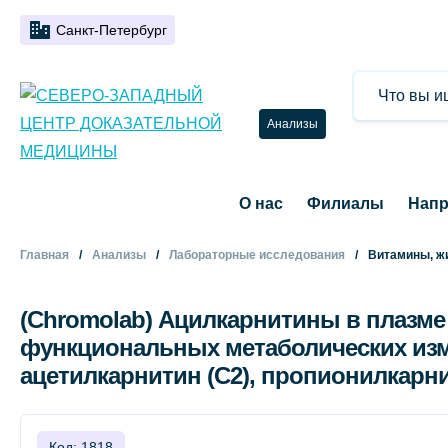
Санкт-Петербург
Анализы
О нас
Филиалы
Напр
Главная
Анализы
Лабораторные исследования
Витамины, ж
(Chromolab) Ацилкарнитины в плазме
функциональных метаболических измен
ацетилкарнитин (C2), пропионилкарнит
Код: 1818