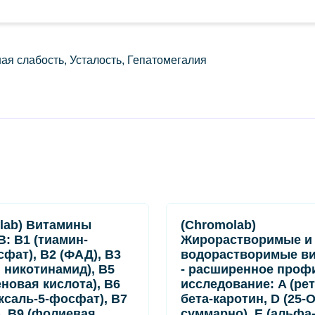
я слабость, Усталость, Гепатомегалия
lab) Витамины
(Chromolab)
B: B1 (тиамин-
Жирорастворимые и
фат), B2 (ФАД), B3
водорастворимые в
, никотинамид), B5
- расширенное проф
еновая кислота), B6
исследование: A (рет
ксаль-5-фосфат), B7
бета-каротин, D (25-
), B9 (фолиевая
суммарно), E (альфа