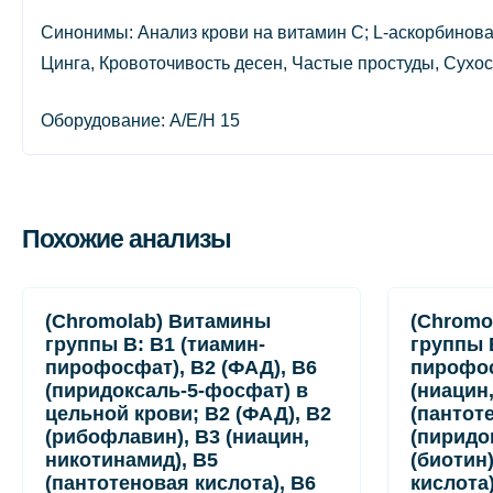
Синонимы: Анализ крови на витамин С; L-аскорбиновая
Цинга, Кровоточивость десен, Частые простуды, Сухост
Оборудование: A/E/H 15
Похожие анализы
(Chromolab) Витамины
(Chromo
группы B: B1 (тиамин-
группы 
пирофосфат), B2 (ФАД), B6
пирофос
(пиридоксаль-5-фосфат) в
(ниацин
цельной крови; B2 (ФАД), B2
(пантот
(рибофлавин), B3 (ниацин,
(пиридо
никотинамид), B5
(биотин
(пантотеновая кислота), B6
кислота)