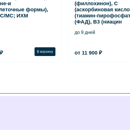
вне-и
(филлохинон), C
леточные формы),
(аскорбиновая кислот
С/МС; ИХМ
(тиамин-пирофосфат
(ФАД), B3 (ниацин
до 9 дней
В корзину
 ₽
от 11 900 ₽