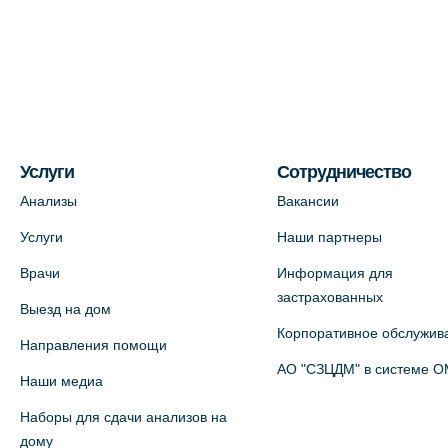
На карте
Медицинский центр на Богатырском
пр., 4 (официальный партнер)
+7 (812) 770-04-67
На карте
Услуги
Сотрудничество
Анализы
Вакансии
Медицинский центр на ул. Моисеенко,
Услуги
Наши партнеры
5 (официальный партнер)
Врачи
Информация для
+7 (812) 660-73-69
застрахованных
Выезд на дом
На карте
Корпоративное обслужив
Направления помощи
Медицинский центр на пр.
АО "СЗЦДМ" в системе 
Наши медиа
Просвещения, 12к2 (официальный
Наборы для сдачи анализов на
партнер)
дому