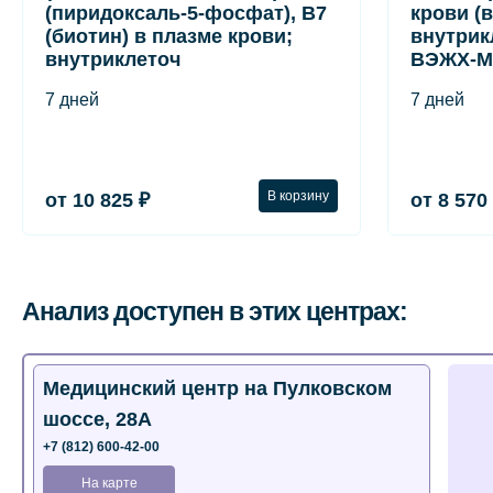
(пиридоксаль-5-фосфат), B7
крови (
(биотин) в плазме крови;
внутрик
внутриклеточ
ВЭЖХ-М
7 дней
7 дней
В корзину
от 10 825 ₽
от 8 570
Анализ доступен в этих центрах:
Медицинский центр на Пулковском
шоссе, 28А
+7 (812) 600-42-00
На карте