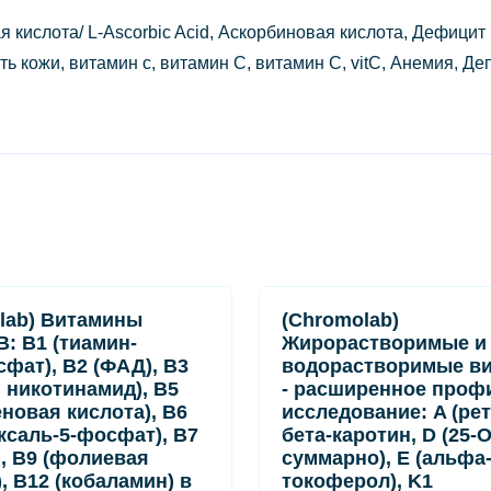
 кислота/ L-Ascorbic Acid, Аскорбиновая кислота, Дефицит
ь кожи, витамин с, витамин С, витамин C, vitC, Анемия, Де
lab) Витамины
(Chromolab)
B: B1 (тиамин-
Жирорастворимые и
фат), B2 (ФАД), B3
водорастворимые в
, никотинамид), B5
- расширенное проф
еновая кислота), B6
исследование: A (рет
ксаль-5-фосфат), B7
бета-каротин, D (25-
), B9 (фолиевая
суммарно), E (альфа
, B12 (кобаламин) в
токоферол), K1