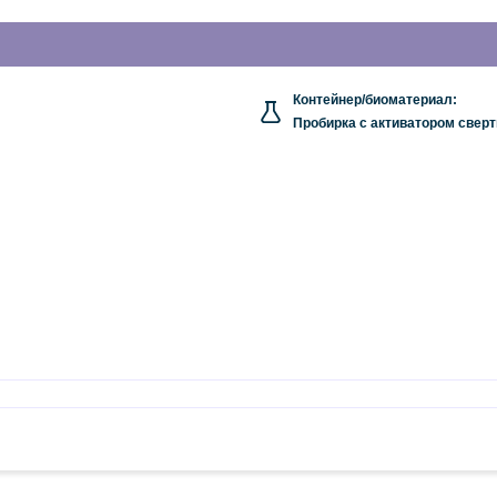
Контейнер/биоматериал:
Пробирка c активатором сверт