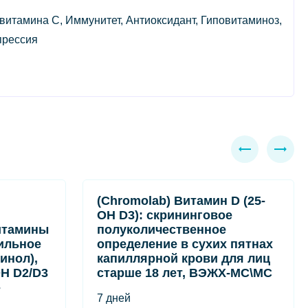
 витамина С, Иммунитет, Антиоксидант, Гиповитаминоз,
прессия
(Chromolab) Витамин D (25-
OH D3): скрининговое
итамины
полуколичественное
ильное
определение в сухих пятнах
инол),
капиллярной крови для лиц
OH D2/D3
старше 18 лет, ВЭЖХ-МС\МС
-
7 дней