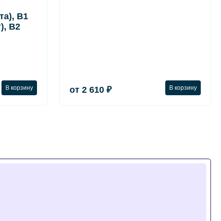
а), B1
), B2
В корзину
В корзину
от 2 610 ₽