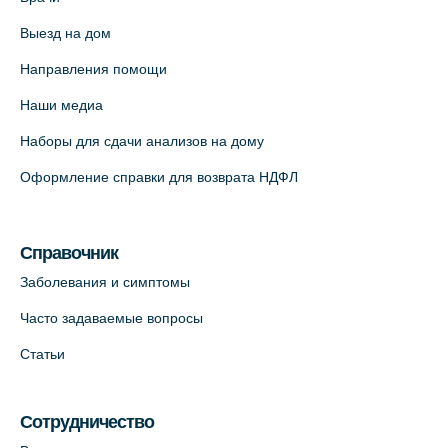
Выезд на дом
Медицинский центр "Доктор Семейный"
(официальный партнер),
Направления помощи
Красносельское шоссе, 54, к.3
Наши медиа
+7 (812) 664-55-80
Наборы для сдачи анализов на дому
На карте
Оформление справки для возврата НДФЛ
Медицинский центр на Кондратьевском
пр., 62к3 (официальный партнер)
Справочник
+7 (812) 660-73-69
Заболевания и симптомы
На карте
Часто задаваемые вопросы
Клиника ОРТОКРОСС на Волжском пер.
Статьи
д.3, В.О. (официальный партнёр)
+7 (812) 986-98-91
Сотрудничество
На карте