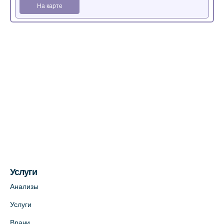
На карте
Медицинский центр на Богатырском пр.,
4 (официальный партнер)
+7 (812) 770-04-67
На карте
Медицинский центр на ул. Моисеенко, 5
(официальный партнер)
+7 (812) 660-73-69
На карте
Услуги
Медицинский центр на пр. Просвещения,
12к2 (официальный партнер)
Анализы
+7 (812) 660-73-69
Услуги
На карте
Врачи