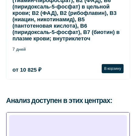
(тиамин-пирофосфат), B2 (ФАД), B6
(пиридоксаль-5-фосфат) в цельной
крови; B2 (ФАД), B2 (рибофлавин), B3
(ниацин, никотинамид), B5
(пантотеновая кислота), B6
(пиридоксаль-5-фосфат), B7 (биотин) в
плазме крови; внутриклеточ
7 дней
В корзину
от 10 825 ₽
Анализ доступен в этих центрах: